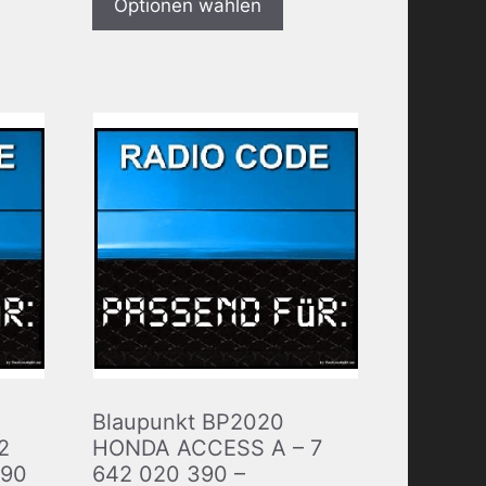
Optionen wählen
Blaupunkt BP2020
2
HONDA ACCESS A – 7
390
642 020 390 –