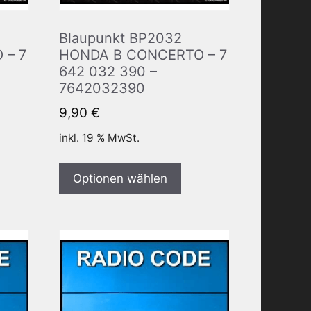
Blaupunkt BP2032
 – 7
HONDA B CONCERTO – 7
642 032 390 –
7642032390
9,90
€
inkl. 19 % MwSt.
Optionen wählen