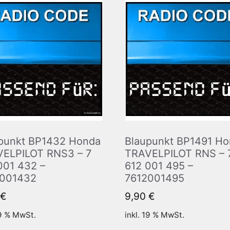
punkt BP1432 Honda
Blaupunkt BP1491 H
ELPILOT RNS3 – 7
TRAVELPILOT RNS – 
001 432 –
612 001 495 –
2001432
7612001495
€
9,90
€
19 % MwSt.
inkl. 19 % MwSt.