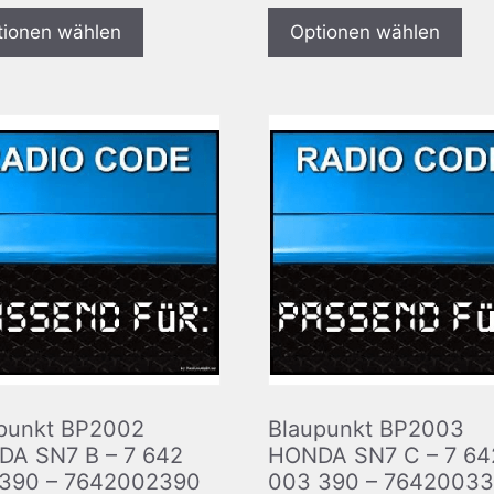
tionen wählen
Optionen wählen
punkt BP2002
Blaupunkt BP2003
A SN7 B – 7 642
HONDA SN7 C – 7 64
390 – 7642002390
003 390 – 7642003