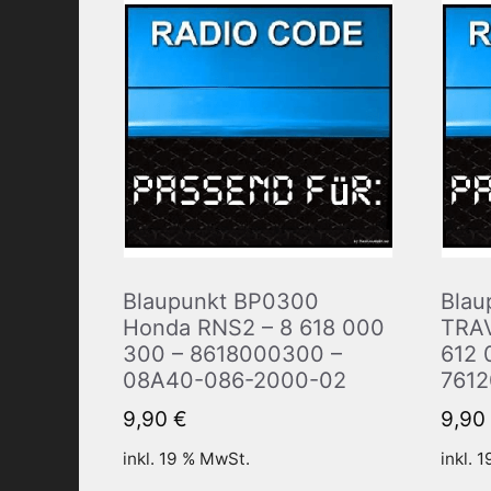
Blaupunkt BP0300
Blau
Honda RNS2 – 8 618 000
TRAV
300 – 8618000300 –
612 
08A40-086-2000-02
761
9,90
€
9,90
inkl. 19 % MwSt.
inkl. 