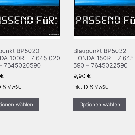
punkt BP5020
Blaupunkt BP5022
A 100R – 7 645 020
HONDA 150R – 7 645
– 7645020590
590 – 7645022590
€
9,90
€
19 % MwSt.
inkl. 19 % MwSt.
tionen wählen
Optionen wählen