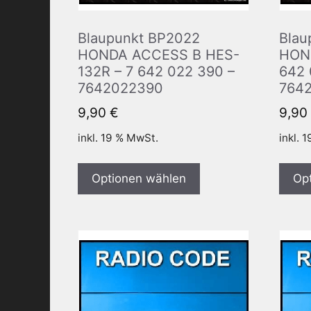
Blaupunkt BP2022
Blau
HONDA ACCESS B HES-
HON
132R – 7 642 022 390 –
642 
7642022390
764
9,90
€
9,90
inkl. 19 % MwSt.
inkl. 
Optionen wählen
Op