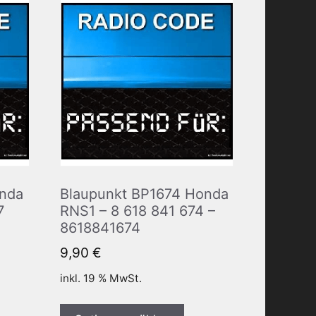
onda
Blaupunkt BP1674 Honda
7
RNS1 – 8 618 841 674 –
8618841674
9,90
€
inkl. 19 % MwSt.