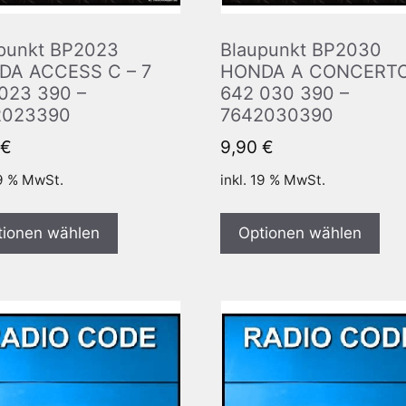
punkt BP2023
Blaupunkt BP2030
DA ACCESS C – 7
HONDA A CONCERTO
023 390 –
642 030 390 –
2023390
7642030390
€
9,90
€
19 % MwSt.
inkl. 19 % MwSt.
tionen wählen
Optionen wählen