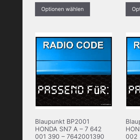
Optionen wählen
Op
Blaupunkt BP2001
Blau
HONDA SN7 A – 7 642
HOND
001 390 – 7642001390
002 