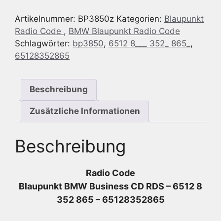
CD
Artikelnummer:
BP3850z
Kategorien:
Blaupunkt
RDS
Radio Code
,
BMW Blaupunkt Radio Code
-
Schlagwörter:
bp3850
,
6512 8___ 352_ 865_
,
6512
65128352865
8
352
865
Beschreibung
-
65128352865
Zusätzliche Informationen
Menge
Beschreibung
Radio Code
Blaupunkt BMW Business CD RDS – 6512 8
352 865 – 65128352865