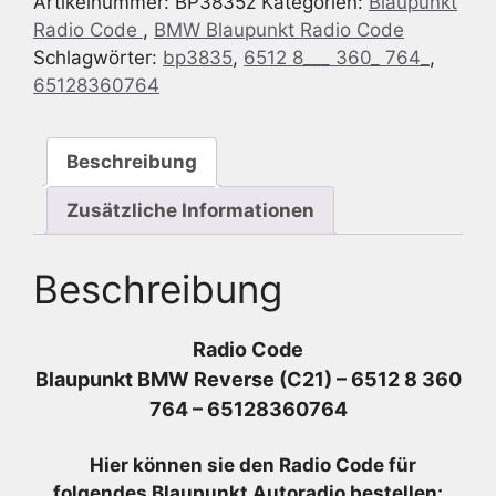
Artikelnummer:
BP3835z
Kategorien:
Blaupunkt
-
Radio Code
,
BMW Blaupunkt Radio Code
6512
Schlagwörter:
bp3835
,
6512 8___ 360_ 764_
,
8
65128360764
360
764
-
Beschreibung
65128360764
Menge
Zusätzliche Informationen
Beschreibung
Radio Code
Blaupunkt BMW Reverse (C21) – 6512 8 360
764 – 65128360764
Hier können sie den Radio
Code für
folgendes Blaupunkt Autoradio bestellen: