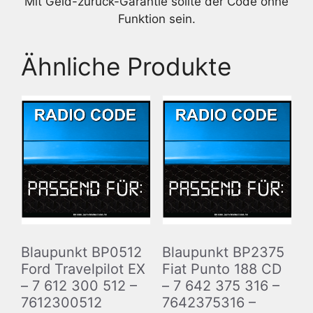
Mit Geld-zurück-Garantie sollte der Code ohne
Funktion sein.
Ähnliche Produkte
Blaupunkt BP0512
Blaupunkt BP2375
Ford Travelpilot EX
Fiat Punto 188 CD
– 7 612 300 512 –
– 7 642 375 316 –
7612300512
7642375316 –