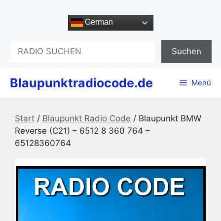
Zum
Inhalt
German
springen
Suchen
Suchen
Blaupunktradiocode.de
Menü
Start
/
Blaupunkt Radio Code
/ Blaupunkt BMW
Reverse (C21) – 6512 8 360 764 –
65128360764