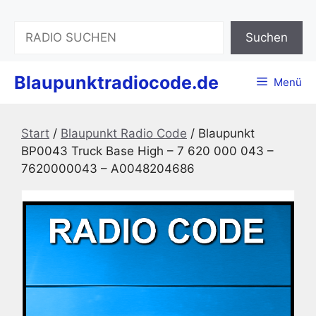
Zum
Inhalt
Suchen
Suchen
springen
Blaupunktradiocode.de
Menü
Start
/
Blaupunkt Radio Code
/ Blaupunkt
BP0043 Truck Base High – 7 620 000 043 –
7620000043 – A0048204686