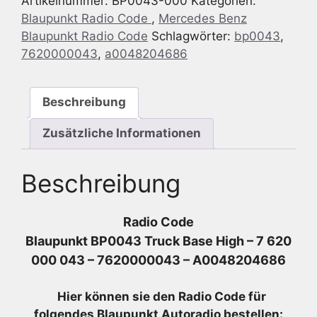
Artikelnummer:
BP0043-000
Kategorien:
High
Blaupunkt Radio Code
,
Mercedes Benz
-
Blaupunkt Radio Code
Schlagwörter:
bp0043
,
7
7620000043
,
a0048204686
620
000
043
Beschreibung
-
7620000043
Zusätzliche Informationen
-
A0048204686
Beschreibung
Menge
Radio Code
Blaupunkt BP0043 Truck Base High – 7 620
000 043 – 7620000043 – A0048204686
Hier können sie den Radio
Code für
folgendes Blaupunkt Autoradio bestellen: