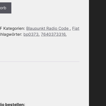
korb
F
Kategorien:
Blaupunkt Radio Code
,
Fiat
chlagwörter:
bp0373
,
7640373316
,
o bestellen: