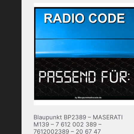
Blaupunkt BP2389 – MASERATI
M139 – 7 612 002 389 –
7612002389 – 20 67 47