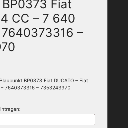
 BP0373 Fiat
4 CC – 7 640
 7640373316 –
970
 Blaupunkt BP0373 Fiat DUCATO – Fiat
6 – 7640373316 – 7353243970
intragen: