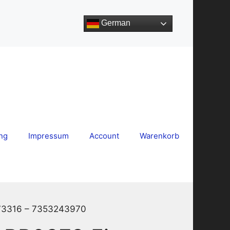
German
ng
Impressum
Account
Warenkorb
373316 – 7353243970