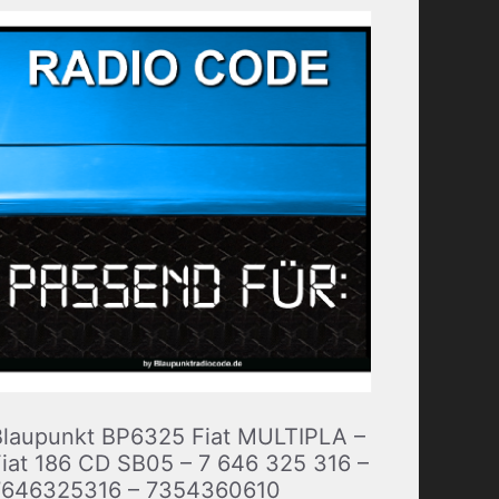
Blaupunkt BP6325 Fiat MULTIPLA –
iat 186 CD SB05 – 7 646 325 316 –
7646325316 – 7354360610