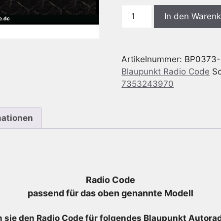
Blaupunkt
In den Waren
BP0373
Fiat
Ducato
Artikelnummer:
BP0373-
244
Blaupunkt Radio Code
S
CC
7353243970
-
7
640
mationen
373
316
-
7640373316
-
Radio Code
7353243970
passend für das oben genannte Modell
Menge
 sie den Radio
Code für folgendes Blaupunkt Autoradi