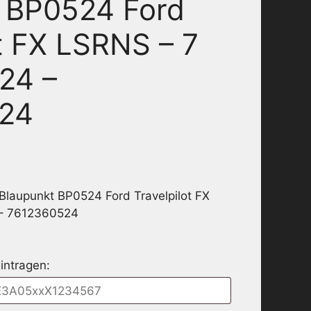
 BP0524 Ford
ot FX LSRNS – 7
24 –
24
Blaupunkt BP0524 Ford Travelpilot FX
 – 7612360524
intragen: