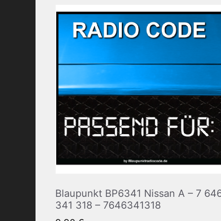
Blaupunkt BP6341 Nissan A – 7 64
341 318 – 7646341318