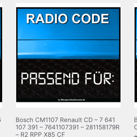
6
Bosch CM1107 Renault CD – 7 641
107 391 – 7641107391 – 281158179R
– R2 RPP X85 CF