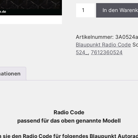
Blaupunkt
In den Waren
BP0524
Ford
Travelpilot
Artikelnummer:
3A0524
FX
Blaupunkt Radio Code
S
LSRNS
524_
,
7612360524
-
7
612
mationen
360
524
-
7612360524
Menge
Radio Code
passend für das oben genannte Modell
 sie den Radio
Code für folgendes Blaupunkt Autoradi