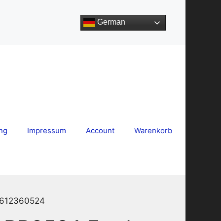
German
ng
Impressum
Account
Warenkorb
 7612360524