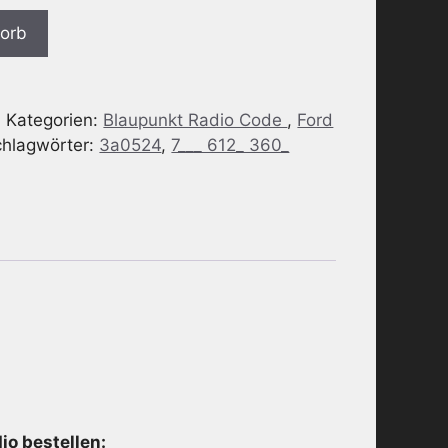
korb
a
Kategorien:
Blaupunkt Radio Code
,
Ford
chlagwörter:
3a0524
,
7___ 612_ 360_
o bestellen: