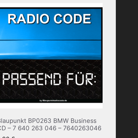
Blaupunkt BP0263 BMW Business
CD – 7 640 263 046 – 7640263046