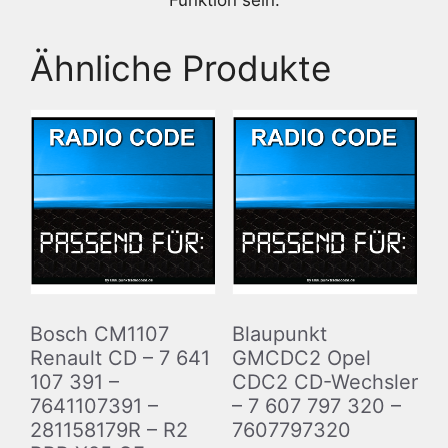
Funktion sein.
Ähnliche Produkte
Bosch CM1107
Blaupunkt
Renault CD – 7 641
GMCDC2 Opel
107 391 –
CDC2 CD-Wechsler
7641107391 –
– 7 607 797 320 –
281158179R – R2
7607797320