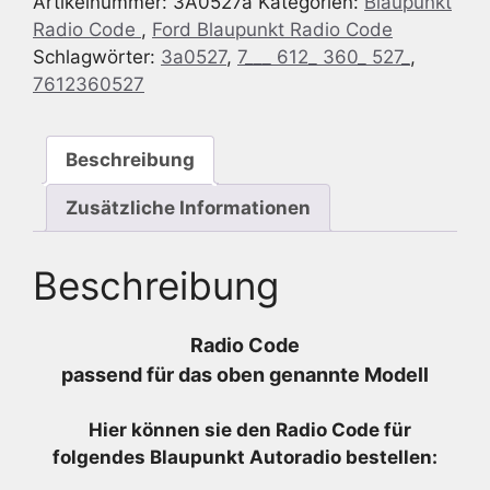
Artikelnummer:
3A0527a
Kategorien:
Blaupunkt
FX
Radio Code
,
Ford Blaupunkt Radio Code
LSRNS
Schlagwörter:
3a0527
,
7___ 612_ 360_ 527_
,
-
7612360527
7
612
360
Beschreibung
527
-
Zusätzliche Informationen
7612360527
Menge
Beschreibung
Radio Code
passend für das oben genannte Modell
Hier können sie den Radio
Code für
folgendes Blaupunkt Autoradio bestellen: