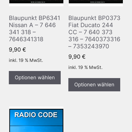
Blaupunkt BP6341
Blaupunkt BP0373
Nissan A – 7 646
Fiat Ducato 244
341 318 –
CC – 7 640 373
7646341318
316 – 7640373316
– 7353243970
9,90
€
9,90
€
inkl. 19 % MwSt.
inkl. 19 % MwSt.
Optionen wählen
Optionen wählen