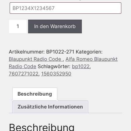
Blaupunkt
In den Warenkorb
BP1022
Alfa
Romeo
Artikelnummer:
BP1022-271
Kategorien:
156
Blaupunkt Radio Code
,
Alfa Romeo Blaupunkt
-
Radio Code
Schlagwörter:
bp1022
,
ALFA
7607271022
,
1560352950
932
CONNECT
NAV
Beschreibung
-
7
Zusätzliche Informationen
607
271
Beschreibung
022