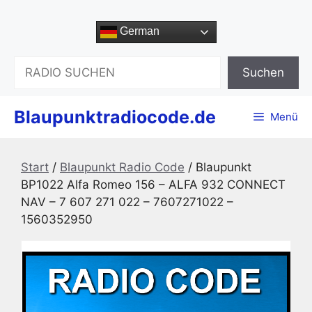
Zum
Inhalt
German
springen
Suchen
Suchen
Blaupunktradiocode.de
Menü
Start
/
Blaupunkt Radio Code
/ Blaupunkt
BP1022 Alfa Romeo 156 – ALFA 932 CONNECT
NAV – 7 607 271 022 – 7607271022 –
1560352950