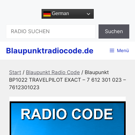
Zum
Inhalt
German
springen
Suchen
Suchen
Blaupunktradiocode.de
Menü
Start
/
Blaupunkt Radio Code
/ Blaupunkt
BP1022 TRAVELPILOT EXACT – 7 612 301 023 –
7612301023