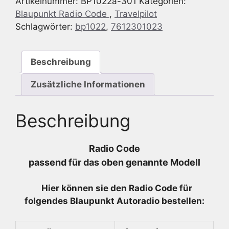
Artikelnummer:
BP1022a-301
Kategorien:
-
Blaupunkt Radio Code
,
Travelpilot
7
Schlagwörter:
bp1022
,
7612301023
612
301
023
Beschreibung
-
7612301023
Zusätzliche Informationen
Menge
Beschreibung
Radio Code
passend für das oben genannte Modell
Hier können sie den Radio
Code für
folgendes Blaupunkt Autoradio bestellen: