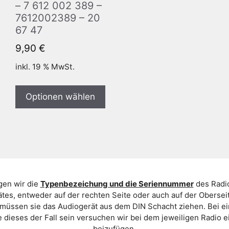
– 7 612 002 389 –
7612002389 – 20
67 47
9,90
€
inkl. 19 % MwSt.
Optionen wählen
gen wir die
Typenbezeichung und die Seriennummer
des Radio
es, entweder auf der rechten Seite oder auch auf der Oberse
 müssen sie das Audiogerät aus dem DIN Schacht ziehen. Bei 
 dieses der Fall sein versuchen wir bei dem jeweiligen Radio e
beizufügen.