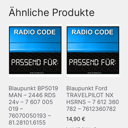
Ähnliche Produkte
Blaupunkt BP5019
Blaupunkt Ford
MAN – 2446 RDS
TRAVELPILOT NX
24v – 7 607 005
HSRNS – 7 612 360
019 –
782 – 7612360782
76070050193 –
14,90
€
81.28101.6155