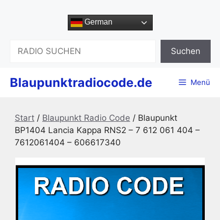
Zum
Inhalt
German
springen
Suchen
Suchen
Blaupunktradiocode.de
Menü
Start
/
Blaupunkt Radio Code
/ Blaupunkt
BP1404 Lancia Kappa RNS2 – 7 612 061 404 –
7612061404 – 606617340