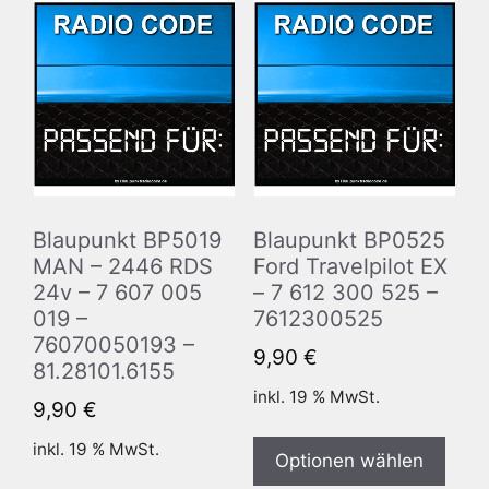
Blaupunkt BP5019
Blaupunkt BP0525
MAN – 2446 RDS
Ford Travelpilot EX
24v – 7 607 005
– 7 612 300 525 –
019 –
7612300525
76070050193 –
9,90
€
81.28101.6155
inkl. 19 % MwSt.
9,90
€
inkl. 19 % MwSt.
Optionen wählen