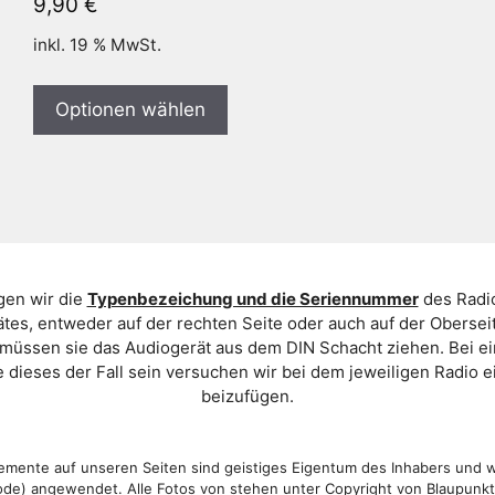
9,90
€
inkl. 19 % MwSt.
Optionen wählen
gen wir die
Typenbezeichung und die Seriennummer
des Radio
es, entweder auf der rechten Seite oder auch auf der Oberse
 müssen sie das Audiogerät aus dem DIN Schacht ziehen. Bei 
 dieses der Fall sein versuchen wir bei dem jeweiligen Radio e
beizufügen.
mente auf unseren Seiten sind geistiges Eigentum des Inhabers und 
de) angewendet. Alle Fotos von stehen unter Copyright von Blaupunk