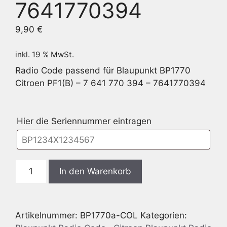
7641770394
9,90
€
inkl. 19 % MwSt.
Radio Code passend für Blaupunkt BP1770
Citroen PF1(B) – 7 641 770 394 – 7641770394
Hier die Seriennummer eintragen
Blaupunkt
In den Warenkorb
BP1770
Citroen
PF1(B)
Artikelnummer:
BP1770a-COL
Kategorien:
-