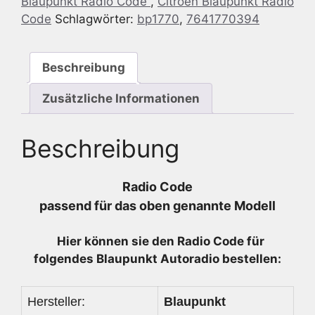
Blaupunkt Radio Code
,
Citroen Blaupunkt Radio
7
Code
Schlagwörter:
bp1770
,
7641770394
641
770
394
Beschreibung
-
7641770394
Zusätzliche Informationen
Menge
Beschreibung
Radio Code
passend für das oben genannte Modell
Hier können sie den Radio
Code für
folgendes Blaupunkt Autoradio bestellen:
Hersteller:
Blaupunkt