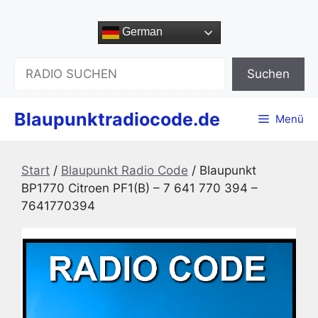
Zum
Inhalt
German
springen
Suchen
Suchen
Blaupunktradiocode.de
Menü
Start
/
Blaupunkt Radio Code
/ Blaupunkt
BP1770 Citroen PF1(B) – 7 641 770 394 –
7641770394