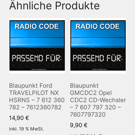
Ähnliche Produkte
Blaupunkt Ford
Blaupunkt
TRAVELPILOT NX
GMCDC2 Opel
HSRNS – 7 612 360
CDC2 CD-Wechsler
782 – 7612360782
– 7 607 797 320 –
7607797320
14,90
€
9,90
€
inkl. 19 % MwSt.