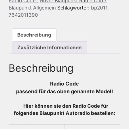
Radio Code
,
Rover Blaupunkt Radio Code
,
-
Blaupunkt Allgemein
Schlagwörter:
bp2011
,
7
7642011390
642
011
390
Beschreibung
-
7642011390
Zusätzliche Informationen
Menge
Beschreibung
Radio Code
passend für das oben genannte Modell
Hier können sie den Radio
Code für
folgendes Blaupunkt Autoradio bestellen: