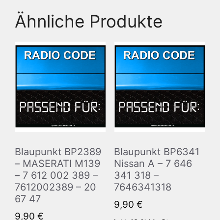
Ähnliche Produkte
Blaupunkt BP2389
Blaupunkt BP6341
– MASERATI M139
Nissan A – 7 646
– 7 612 002 389 –
341 318 –
7612002389 – 20
7646341318
67 47
9,90
€
9,90
€