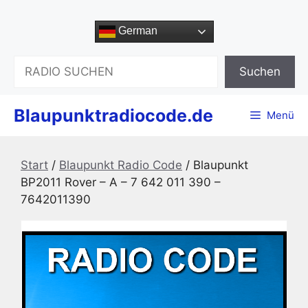
Zum
Inhalt
German
springen
Suchen
Suchen
Blaupunktradiocode.de
Menü
Start
/
Blaupunkt Radio Code
/ Blaupunkt
BP2011 Rover – A – 7 642 011 390 –
7642011390