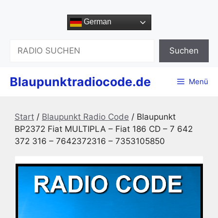
Zum
Inhalt
German
springen
Suchen
Suchen
Blaupunktradiocode.de
Menü
Start
/
Blaupunkt Radio Code
/ Blaupunkt
BP2372 Fiat MULTIPLA – Fiat 186 CD – 7 642
372 316 – 7642372316 – 7353105850