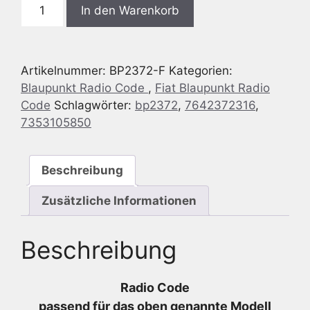
Blaupunkt
In den Warenkorb
BP2372
Fiat
MULTIPLA
Artikelnummer:
BP2372-F
Kategorien:
-
Blaupunkt Radio Code
,
Fiat Blaupunkt Radio
Fiat
Code
Schlagwörter:
bp2372
,
7642372316
,
186
7353105850
CD
-
7
Beschreibung
642
372
Zusätzliche Informationen
316
-
Beschreibung
7642372316
-
7353105850
Radio Code
Menge
passend für das oben genannte Modell