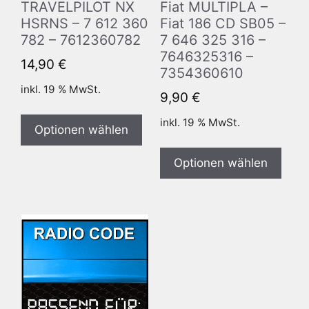
TRAVELPILOT NX
Fiat MULTIPLA –
HSRNS – 7 612 360
Fiat 186 CD SB05 –
782 – 7612360782
7 646 325 316 –
7646325316 –
14,90
€
7354360610
inkl. 19 % MwSt.
9,90
€
inkl. 19 % MwSt.
Optionen wählen
Optionen wählen