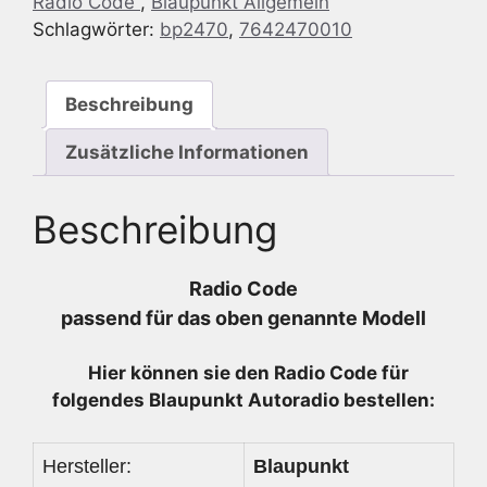
Radio Code
,
Blaupunkt Allgemein
-
Schlagwörter:
bp2470
,
7642470010
7
642
470
Beschreibung
010
-
Zusätzliche Informationen
7642470010
Menge
Beschreibung
Radio Code
passend für das oben genannte Modell
Hier können sie den Radio
Code für
folgendes Blaupunkt Autoradio bestellen:
Hersteller:
Blaupunkt