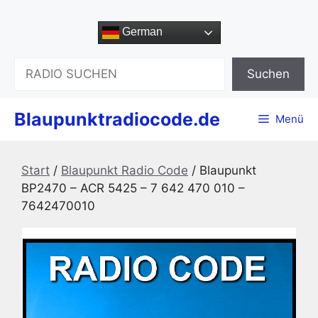
Zum
Inhalt
German
springen
Suchen
Suchen
Blaupunktradiocode.de
Menü
Start
/
Blaupunkt Radio Code
/ Blaupunkt
BP2470 – ACR 5425 – 7 642 470 010 –
7642470010