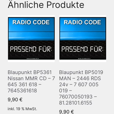
Ähnliche Produkte
Blaupunkt BP5361
Blaupunkt BP5019
Nissan MMR CD – 7
MAN – 2446 RDS
645 361 618 –
24v – 7 607 005
7645361618
019 –
76070050193 –
9,90
€
81.28101.6155
inkl. 19 % MwSt.
9,90
€