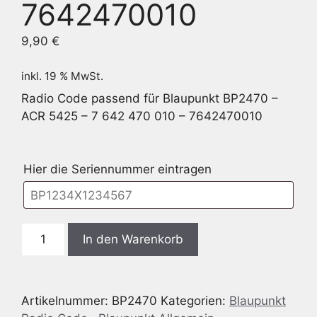
7642470010
9,90
€
inkl. 19 % MwSt.
Radio Code passend für Blaupunkt BP2470 –
ACR 5425 – 7 642 470 010 – 7642470010
Hier die Seriennummer eintragen
Blaupunkt
In den Warenkorb
BP2470
-
ACR
Artikelnummer:
BP2470
Kategorien:
Blaupunkt
5425