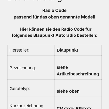
616
-
Radio Code
7643313616
passend für das oben genannte Modell
-
1560543320
Hier können sie den Radio
Code für
Menge
folgendes Blaupunkt Autoradio bestellen:
Hersteller:
Blaupunkt
siehe
Bezeichnung:
Artikelbeschreibung
Gerätetyp:
siehe oben
Kurzbezeichnung:
CMxxxx/ BPxxxx