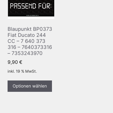
Blaupunkt BP0373
Fiat Ducato 244
CC – 7 640 373
316 – 7640373316
– 7353243970
9,90
€
inkl. 19 % MwSt.
Optionen wählen