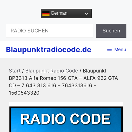
Zum
Inhalt
German
springen
Suchen
Suchen
Blaupunktradiocode.de
Menü
Start
/
Blaupunkt Radio Code
/ Blaupunkt
BP3313 Alfa Romeo 156 GTA – ALFA 932 GTA
CD – 7 643 313 616 – 7643313616 –
1560543320