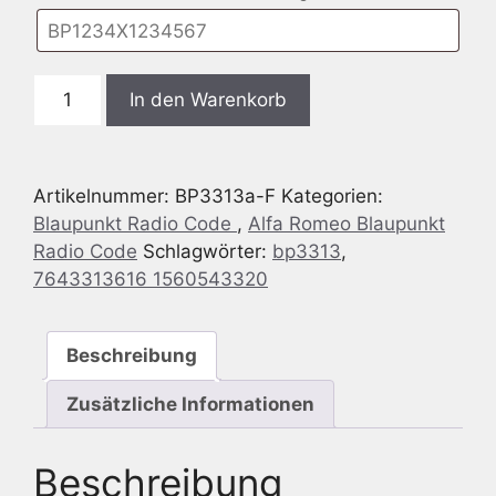
Blaupunkt
In den Warenkorb
BP3313
Alfa
Romeo
Artikelnummer:
BP3313a-F
Kategorien:
156
Blaupunkt Radio Code
,
Alfa Romeo Blaupunkt
GTA
Radio Code
Schlagwörter:
bp3313
,
-
7643313616 1560543320
ALFA
932
GTA
Beschreibung
CD
-
Zusätzliche Informationen
7
643
Beschreibung
313