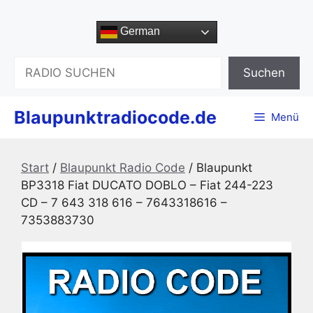
Zum
Inhalt
German
springen
Suchen
Suchen
Blaupunktradiocode.de
Menü
Start
/
Blaupunkt Radio Code
/ Blaupunkt
BP3318 Fiat DUCATO DOBLO – Fiat 244-223
CD – 7 643 318 616 – 7643318616 –
7353883730