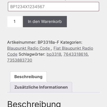
Blaupunkt
In den Warenkorb
BP3318
Fiat
DUCATO
Artikelnummer:
BP3318a-F
Kategorien:
DOBLO
Blaupunkt Radio Code
,
Fiat Blaupunkt Radio
-
Code
Schlagwörter:
bp3318
,
7643318616
,
Fiat
7353883730
244-
223
CD
Beschreibung
-
7
Zusätzliche Informationen
643
318
Beschreibung
616