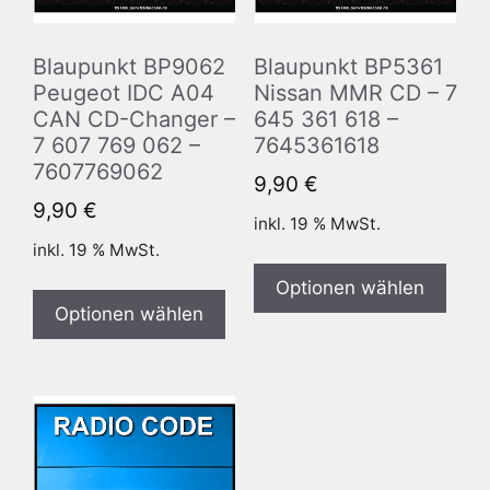
Blaupunkt BP9062
Blaupunkt BP5361
Peugeot IDC A04
Nissan MMR CD – 7
CAN CD-Changer –
645 361 618 –
7 607 769 062 –
7645361618
7607769062
9,90
€
9,90
€
inkl. 19 % MwSt.
inkl. 19 % MwSt.
Optionen wählen
Optionen wählen