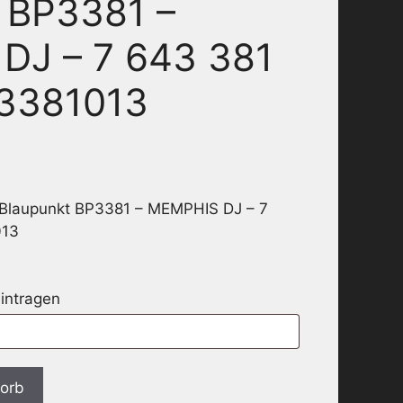
 BP3381 –
DJ – 7 643 381
43381013
 Blaupunkt BP3381 – MEMPHIS DJ – 7
013
eintragen
korb