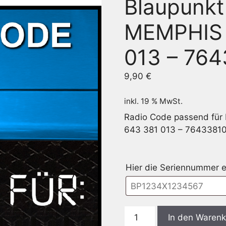
Blaupunkt
MEMPHIS 
013 – 76
9,90
€
inkl. 19 % MwSt.
Radio Code passend für
643 381 013 – 7643381
Hier die Seriennummer 
Blaupunkt
In den Waren
BP3381