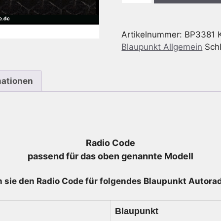
-
MEMPHIS
Artikelnummer:
BP3381
DJ
Blaupunkt Allgemein
Sch
-
7
643
mationen
381
013
-
7643381013
Menge
Radio Code
passend für das oben genannte Modell
 sie den Radio
Code für folgendes Blaupunkt Autoradi
Blaupunkt