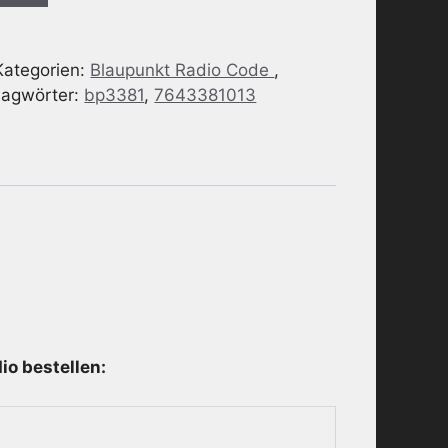
Kategorien:
Blaupunkt Radio Code
,
lagwörter:
bp3381
,
7643381013
o bestellen: