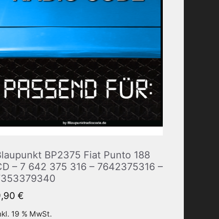
Blaupunkt BP2375 Fiat Punto 188
CD – 7 642 375 316 – 7642375316 –
7353379340
9,90
€
nkl. 19 % MwSt.