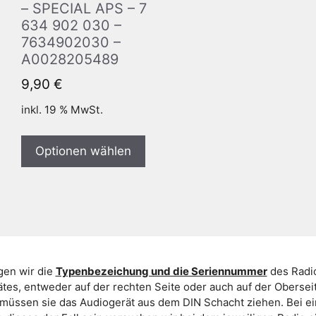
– SPECIAL APS – 7
634 902 030 –
7634902030 –
A0028205489
9,90
€
inkl. 19 % MwSt.
Optionen wählen
gen wir die
Typenbezeichung und die Seriennummer
des Radio
es, entweder auf der rechten Seite oder auch auf der Oberse
 müssen sie das Audiogerät aus dem DIN Schacht ziehen. Bei 