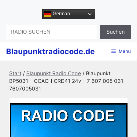
Zum
Inhalt
German
springen
Suchen
Suchen
Blaupunktradiocode.de
Menü
Start
/
Blaupunkt Radio Code
/ Blaupunkt
BP5031 – COACH CRD41 24v – 7 607 005 031 –
7607005031