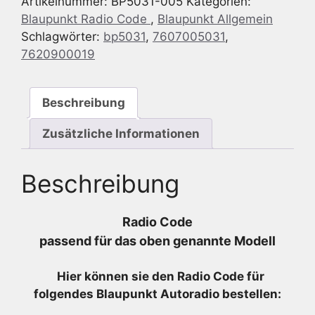
Artikelnummer:
BP5031-005
Kategorien:
CRD41
Blaupunkt Radio Code
,
Blaupunkt Allgemein
24v
Schlagwörter:
bp5031
,
7607005031
,
-
7620900019
7
607
005
Beschreibung
031
-
Zusätzliche Informationen
7607005031
Menge
Beschreibung
Radio Code
passend für das oben genannte Modell
Hier können sie den Radio
Code für
folgendes Blaupunkt Autoradio bestellen: