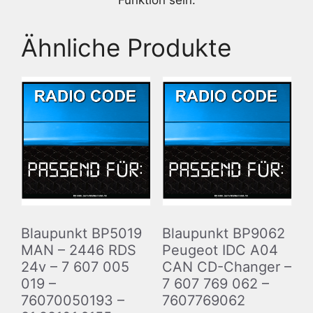
Funktion sein.
Ähnliche Produkte
Blaupunkt BP5019
Blaupunkt BP9062
MAN – 2446 RDS
Peugeot IDC A04
24v – 7 607 005
CAN CD-Changer –
019 –
7 607 769 062 –
76070050193 –
7607769062