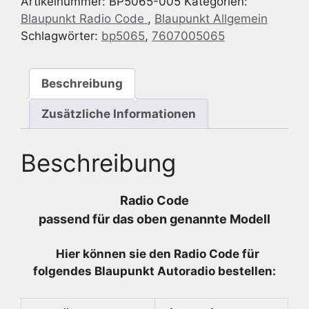
Artikelnummer:
BP5065-005
Kategorien:
CRD42
Blaupunkt Radio Code
,
Blaupunkt Allgemein
24v
Schlagwörter:
bp5065
,
7607005065
-
7
607
Beschreibung
005
065
Zusätzliche Informationen
-
7607005065
Beschreibung
Menge
Radio Code
passend für das oben genannte Modell
Hier können sie den Radio
Code für
folgendes Blaupunkt Autoradio bestellen: