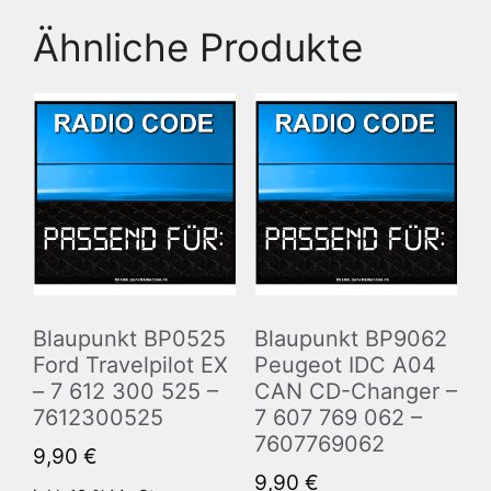
Ähnliche Produkte
Blaupunkt BP0525
Blaupunkt BP9062
Ford Travelpilot EX
Peugeot IDC A04
– 7 612 300 525 –
CAN CD-Changer –
7612300525
7 607 769 062 –
7607769062
9,90
€
9,90
€