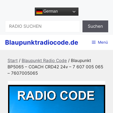
Zum
Inhalt
German
springen
Suchen
Suchen
Blaupunktradiocode.de
Menü
Start
/
Blaupunkt Radio Code
/ Blaupunkt
BP5065 – COACH CRD42 24v – 7 607 005 065
– 7607005065