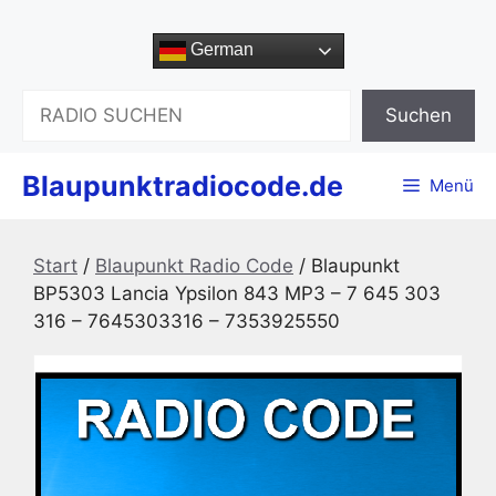
Zum
Inhalt
German
springen
Suchen
Suchen
Blaupunktradiocode.de
Menü
Start
/
Blaupunkt Radio Code
/ Blaupunkt
BP5303 Lancia Ypsilon 843 MP3 – 7 645 303
316 – 7645303316 – 7353925550