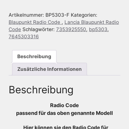
Lancia
Ypsilon
Artikelnummer:
BP5303-F
Kategorien:
843
Blaupunkt Radio Code
,
Lancia Blaupunkt Radio
MP3
Code
Schlagwörter:
7353925550
,
bp5303
,
-
7645303316
7
645
303
Beschreibung
316
-
Zusätzliche Informationen
7645303316
-
Beschreibung
7353925550
Menge
Radio Code
passend für das oben genannte Modell
Hier können sie den Radio
Code für