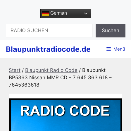
Zum
Inhalt
German
springen
Suchen
Suchen
Blaupunktradiocode.de
Menü
Start
/
Blaupunkt Radio Code
/ Blaupunkt
BP5363 Nissan MMR CD – 7 645 363 618 –
7645363618