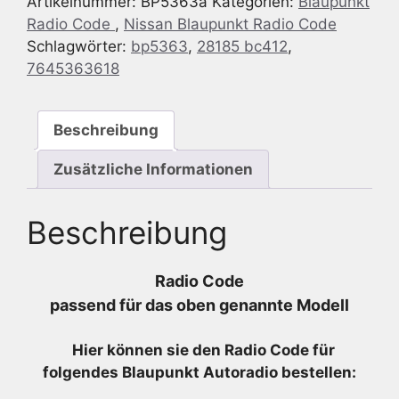
Artikelnummer:
BP5363a
Kategorien:
Blaupunkt
CD
Radio Code
,
Nissan Blaupunkt Radio Code
-
Schlagwörter:
bp5363
,
28185 bc412
,
7
7645363618
645
363
618
Beschreibung
-
7645363618
Zusätzliche Informationen
Menge
Beschreibung
Radio Code
passend für das oben genannte Modell
Hier können sie den Radio
Code für
folgendes Blaupunkt Autoradio bestellen: