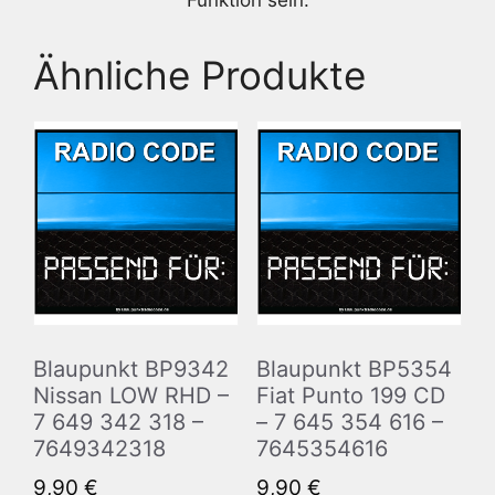
Funktion sein.
Ähnliche Produkte
Blaupunkt BP9342
Blaupunkt BP5354
Nissan LOW RHD –
Fiat Punto 199 CD
7 649 342 318 –
– 7 645 354 616 –
7649342318
7645354616
9,90
€
9,90
€