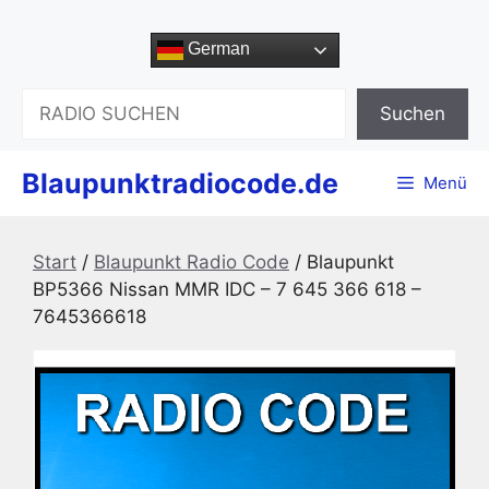
Zum
Inhalt
German
springen
Suchen
Suchen
Blaupunktradiocode.de
Menü
Start
/
Blaupunkt Radio Code
/ Blaupunkt
BP5366 Nissan MMR IDC – 7 645 366 618 –
7645366618