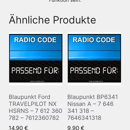
Funktion sein.
Ähnliche Produkte
Blaupunkt Ford
Blaupunkt BP6341
TRAVELPILOT NX
Nissan A – 7 646
HSRNS – 7 612 360
341 318 –
782 – 7612360782
7646341318
14,90
€
9,90
€