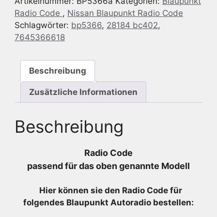
Artikelnummer:
BP5366a
Kategorien:
Blaupunkt
IDC
Radio Code
,
Nissan Blaupunkt Radio Code
-
Schlagwörter:
bp5366
,
28184 bc402
,
7
7645366618
645
366
618
Beschreibung
-
7645366618
Zusätzliche Informationen
Menge
Beschreibung
Radio Code
passend für das oben genannte Modell
Hier können sie den Radio
Code für
folgendes Blaupunkt Autoradio bestellen: