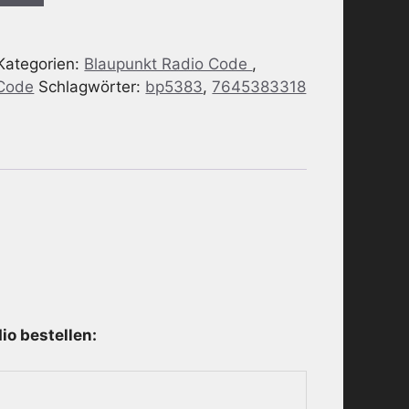
Kategorien:
Blaupunkt Radio Code
,
 Code
Schlagwörter:
bp5383
,
7645383318
o bestellen: