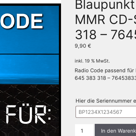
Blaupunk
MMR CD-S
318 – 76
9,90
€
inkl. 19 % MwSt.
Radio Code passend für
645 383 318 – 7645383
Hier die Seriennummer 
Blaupunkt
In den Waren
BP5383