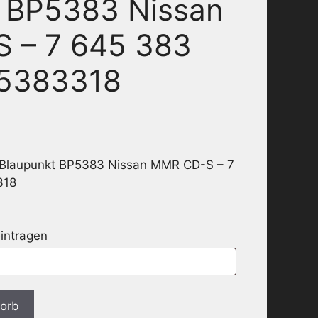
t BP5383 Nissan
 – 7 645 383
45383318
 Blaupunkt BP5383 Nissan MMR CD-S – 7
318
eintragen
korb