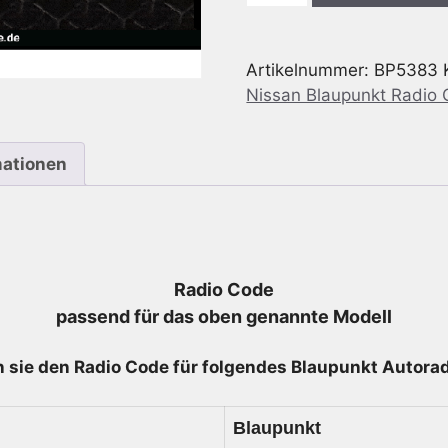
Nissan
MMR
Artikelnummer:
BP5383
CD-
Nissan Blaupunkt Radio
S
-
7
mationen
645
383
318
-
7645383318
Radio Code
Menge
passend für das oben genannte Modell
 sie den Radio
Code für folgendes Blaupunkt Autoradi
Blaupunkt