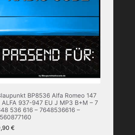
Blaupunkt BP8536 Alfa Romeo 147
– ALFA 937-947 EU J MP3 B+M – 7
648 536 616 – 7648536616 –
1560877160
9,90
€