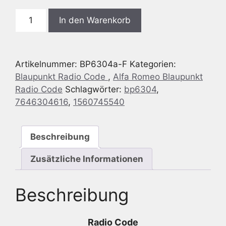
Blaupunkt
In den Warenkorb
BP6304
Alfa
Romeo
Artikelnummer:
BP6304a-F
Kategorien:
147
Blaupunkt Radio Code
,
Alfa Romeo Blaupunkt
-
Radio Code
Schlagwörter:
bp6304
,
ALFA
7646304616
,
1560745540
937-
947
CD
Beschreibung
SB05
-
Zusätzliche Informationen
7
646
Beschreibung
304
616
-
Radio Code