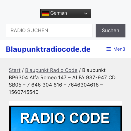
Zum
Inhalt
German
springen
Suchen
Suchen
Blaupunktradiocode.de
Menü
Start
/
Blaupunkt Radio Code
/ Blaupunkt
BP6304 Alfa Romeo 147 – ALFA 937-947 CD
SB05 – 7 646 304 616 – 7646304616 –
1560745540