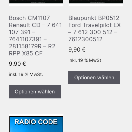
Bosch CM1107
Blaupunkt BP0512
Renault CD – 7 641
Ford Travelpilot EX
107 391 –
– 7 612 300 512 –
7641107391 –
7612300512
281158179R – R2
9,90
€
RPP X85 CF
inkl. 19 % MwSt.
9,90
€
inkl. 19 % MwSt.
Optionen wählen
Optionen wählen