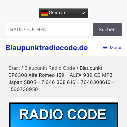
Zum
Inhalt
German
springen
Suchen
Suchen
Blaupunktradiocode.de
Menü
Start
/
Blaupunkt Radio Code
/ Blaupunkt
BP6308 Alfa Romeo 159 – ALFA 939 CD MP3
Japan SB05 – 7 646 308 616 – 7646308616 –
1560730950