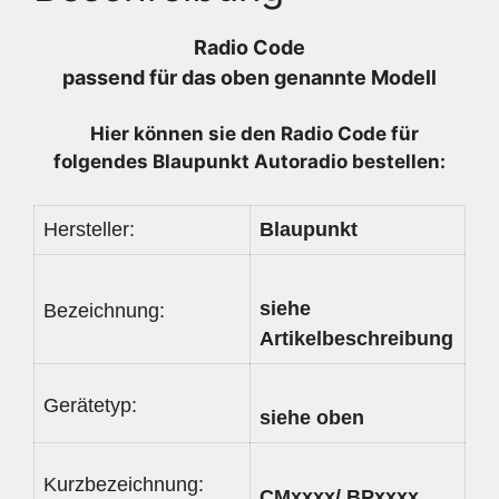
308
616
Radio Code
-
passend für das oben genannte Modell
7646308616
-
Hier können sie den Radio
Code für
1560730950
folgendes Blaupunkt Autoradio bestellen:
Menge
Hersteller:
Blaupunkt
siehe
Bezeichnung:
Artikelbeschreibung
Gerätetyp:
siehe oben
Kurzbezeichnung:
CMxxxx/ BPxxxx