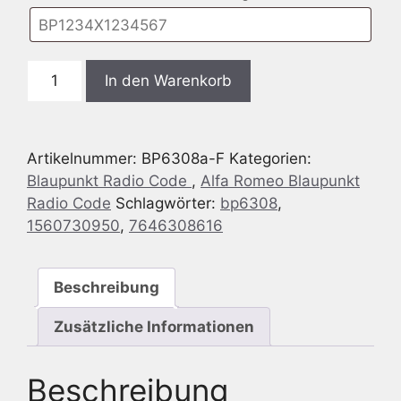
Blaupunkt
In den Warenkorb
BP6308
Alfa
Romeo
Artikelnummer:
BP6308a-F
Kategorien:
159
Blaupunkt Radio Code
,
Alfa Romeo Blaupunkt
-
Radio Code
Schlagwörter:
bp6308
,
ALFA
1560730950
,
7646308616
939
CD
MP3
Beschreibung
Japan
SB05
Zusätzliche Informationen
-
7
Beschreibung
646