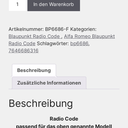
Blaupunkt
In den Warenkorb
BP6686
Alfa
Romeo
Artikelnummer:
BP6686-F
Kategorien:
947
Blaupunkt Radio Code
,
Alfa Romeo Blaupunkt
-
Radio Code
Schlagwörter:
bp6686
,
ALFA
7646686316
937
-
ALFA
Beschreibung
947
C1V2
Zusätzliche Informationen
MP3
-
Beschreibung
7
646
686
Radio Code
316
passend für das oben genannte Modell