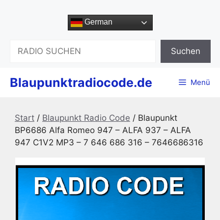
Zum
Inhalt
German
springen
Suchen
Suchen
Blaupunktradiocode.de
Menü
Start
/
Blaupunkt Radio Code
/ Blaupunkt
BP6686 Alfa Romeo 947 – ALFA 937 – ALFA
947 C1V2 MP3 – 7 646 686 316 – 7646686316