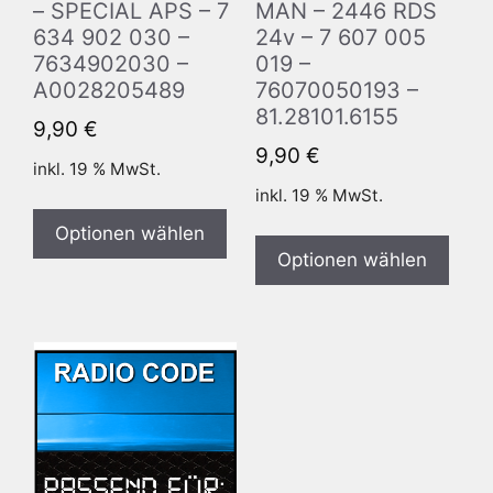
– SPECIAL APS – 7
MAN – 2446 RDS
634 902 030 –
24v – 7 607 005
7634902030 –
019 –
A0028205489
76070050193 –
81.28101.6155
9,90
€
9,90
€
inkl. 19 % MwSt.
inkl. 19 % MwSt.
Optionen wählen
Optionen wählen