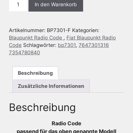
Blaupunkt
In den Warenkorb
BP7301
Fiat
Minicargo
Artikelnummer:
BP7301-F
Kategorien:
225
Blaupunkt Radio Code
,
Fiat Blaupunkt Radio
MP3
Code
Schlagwörter:
bp7301
,
7647301316
TE
7354780840
SB05
-
7
Beschreibung
647
301
Zusätzliche Informationen
316
-
Beschreibung
7647301316
-
7354780840
Radio Code
Menge
passend für das oben genannte Modell