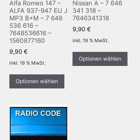
Alfa Romeo 147 –
Nissan A – 7 646
ALFA 937-947 EU J
341 318 –
MP3 B+M – 7 648
7646341318
536 616 –
9,90
€
7648536616 –
1560877160
inkl. 19 % MwSt.
9,90
€
Optionen wählen
inkl. 19 % MwSt.
Optionen wählen