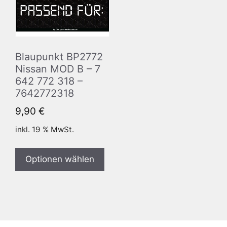
Blaupunkt BP2772
Nissan MOD B – 7
642 772 318 –
7642772318
9,90
€
inkl. 19 % MwSt.
Optionen wählen