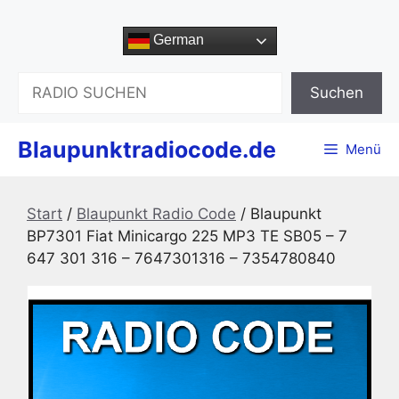
Zum
Inhalt
German
springen
Suchen
Suchen
Blaupunktradiocode.de
Menü
Start
/
Blaupunkt Radio Code
/ Blaupunkt
BP7301 Fiat Minicargo 225 MP3 TE SB05 – 7
647 301 316 – 7647301316 – 7354780840