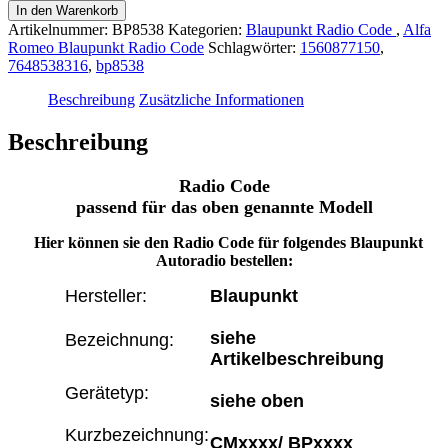
BP8538
In den Warenkorb
Alfa
Artikelnummer:
BP8538
Kategorien:
Blaupunkt Radio Code
,
Alfa
Romeo
Romeo Blaupunkt Radio Code
Schlagwörter:
1560877150
,
947
7648538316
,
bp8538
GTA
MP3
Beschreibung
Zusätzliche Informationen
-
7
Beschreibung
648
538
Radio Code
316
-
passend für das oben genannte Modell
7648538316
-
Hier können sie den Radio
Code für folgendes Blaupunkt
1560877150
Autoradio bestellen:
Menge
Hersteller:
Blaupunkt
siehe
Bezeichnung:
Artikelbeschreibung
Gerätetyp:
siehe oben
Kurzbezeichnung:
CMxxxx/ BPxxxx