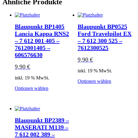
Ähnliche Produkte
Blaupunkt BP1405
Blaupunkt BP0525
Lancia Kappa RNS2
Ford Travelpilot EX
– 7 612 001 405 –
– 7 612 300 525 –
7612001405 –
7612300525
606576630
9,90
€
9,90
€
inkl. 19 % MwSt.
inkl. 19 % MwSt.
Optionen wählen
Optionen wählen
Blaupunkt BP2389 –
MASERATI M139 –
7 612 002 389 –