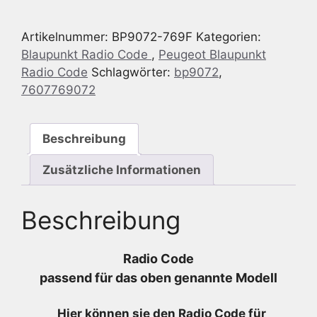
Peugeot
IDC
Artikelnummer:
BP9072-769F
Kategorien:
A04
Blaupunkt Radio Code
,
Peugeot Blaupunkt
CD-
Radio Code
Schlagwörter:
bp9072
,
Changer
7607769072
-
7
607
Beschreibung
769
072
Zusätzliche Informationen
-
7607769072
Beschreibung
Menge
Radio Code
passend für das oben genannte Modell
Hier können sie den Radio
Code für