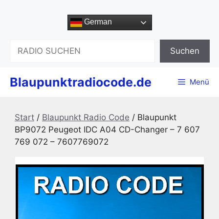
Zum
Inhalt
German
springen
Suchen
Suchen
Blaupunktradiocode.de
Menü
Start
/
Blaupunkt Radio Code
/ Blaupunkt
BP9072 Peugeot IDC A04 CD-Changer – 7 607
769 072 – 7607769072