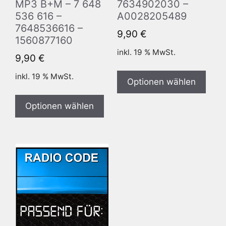
MP3 B+M – 7 648
7634902030 –
536 616 –
A0028205489
7648536616 –
9,90
€
1560877160
inkl. 19 % MwSt.
9,90
€
inkl. 19 % MwSt.
Optionen wählen
Optionen wählen