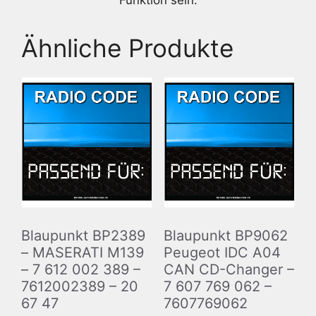
Funktion sein.
Ähnliche Produkte
Blaupunkt BP2389
Blaupunkt BP9062
– MASERATI M139
Peugeot IDC A04
– 7 612 002 389 –
CAN CD-Changer –
7612002389 – 20
7 607 769 062 –
67 47
7607769062