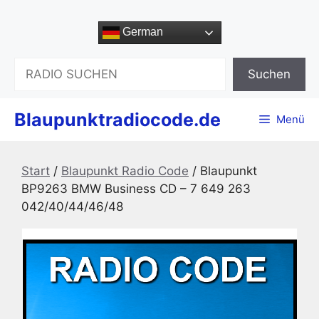
Zum
Inhalt
German
springen
Suchen
Suchen
Blaupunktradiocode.de
Menü
Start
/
Blaupunkt Radio Code
/ Blaupunkt
BP9263 BMW Business CD – 7 649 263
042/40/44/46/48