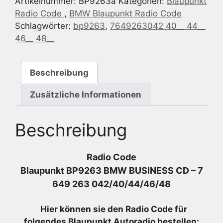
Artikelnummer:
BP9263a
Kategorien:
Blaupunkt
CD
Radio Code
,
BMW Blaupunkt Radio Code
-
Schlagwörter:
bp9263
,
7649263042 40__ 44__
7
46__ 48__
649
263
042/40/44/46/48
Beschreibung
Menge
Zusätzliche Informationen
Beschreibung
Radio Code
Blaupunkt BP9263 BMW BUSINESS CD – 7
649 263 042/40/44/46/48
Hier können sie den Radio
Code für
folgendes Blaupunkt Autoradio bestellen: