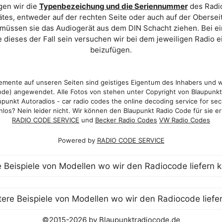
gen wir die
Typenbezeichung und die Seriennummer
des Radio
es, entweder auf der rechten Seite oder auch auf der Oberse
 müssen sie das Audiogerät aus dem DIN Schacht ziehen. Bei 
 dieses der Fall sein versuchen wir bei dem jeweiligen Radio e
beizufügen.
mente auf unseren Seiten sind geistiges Eigentum des Inhabers und 
de) angewendet. Alle Fotos von stehen unter Copyright von Blaupunk
punkt Autoradios - car radio codes the online decoding service for sec
los? Nein leider nicht. Wir können den Blaupunkt Radio Code für sie er
RADIO CODE SERVICE
und
Becker Radio Codes
VW Radio Codes
Powered by
RADIO CODE SERVICE
©2015-2026 by Blaupunktradiocode.de