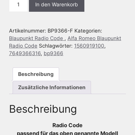
Blaupunkt
In den Warenkorb
BP9366
Alfa
Romeo
Artikelnummer:
BP9366-F
Kategorien:
MITO
Blaupunkt Radio Code
,
Alfa Romeo Blaupunkt
-
Radio Code
Schlagwörter:
1560919100
,
ALFA
7649366316
,
bp9366
955
MP3
JP
Beschreibung
-
7
Zusätzliche Informationen
649
366
Beschreibung
316
-
7649366316
Radio Code
-
passend für das oben genannte Modell