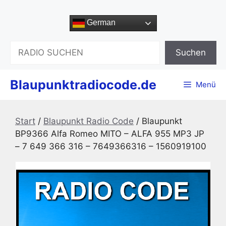
Zum
Inhalt
German
springen
Suchen
Suchen
Blaupunktradiocode.de
Menü
Start
/
Blaupunkt Radio Code
/ Blaupunkt
BP9366 Alfa Romeo MITO – ALFA 955 MP3 JP
– 7 649 366 316 – 7649366316 – 1560919100