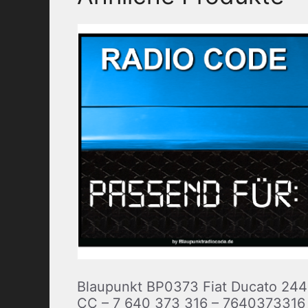
Blaupunkt BP0373 Fiat Ducato 244
CC – 7 640 373 316 – 7640373316