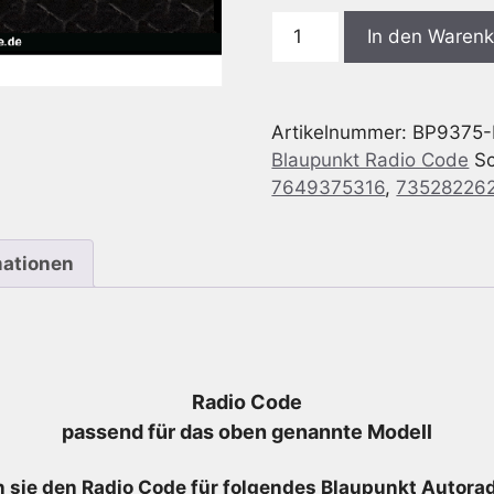
Blaupunkt
In den Waren
BP9375
Fiat
PUNTO
Artikelnummer:
BP9375-
MID
Blaupunkt Radio Code
S
-
7649375316
,
73528226
7
649
375
mationen
316
-
7649375316
-
7352822620
Radio Code
Menge
passend für das oben genannte Modell
 sie den Radio
Code für folgendes Blaupunkt Autoradi