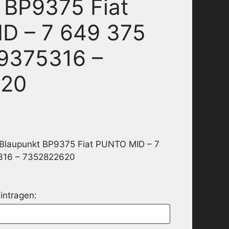
 BP9375 Fiat
D – 7 649 375
9375316 –
620
 Blaupunkt BP9375 Fiat PUNTO MID – 7
316 – 7352822620
intragen: