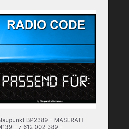
Blaupunkt BP2389 – MASERATI
M139 – 7 612 002 389 –