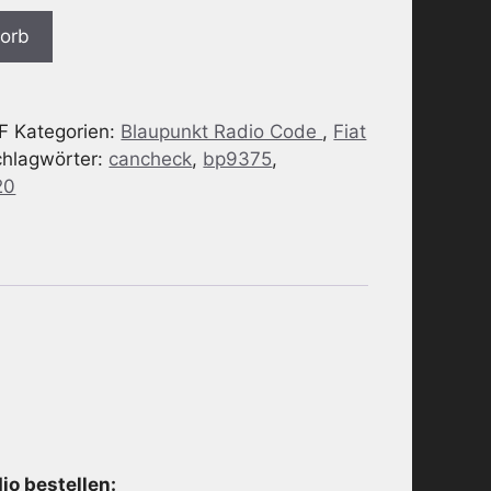
korb
F
Kategorien:
Blaupunkt Radio Code
,
Fiat
chlagwörter:
cancheck
,
bp9375
,
20
o bestellen: