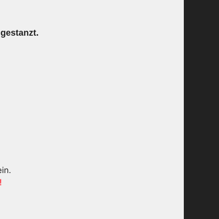
ngestanzt.
in.
!