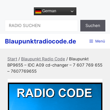
Zum
Inhalt
German
springen
Suchen
Suchen
Blaupunktradiocode.de
Menü
Start
/
Blaupunkt Radio Code
/ Blaupunkt
BP9655 – IDC A09 cd-changer – 7 607 769 655
– 7607769655