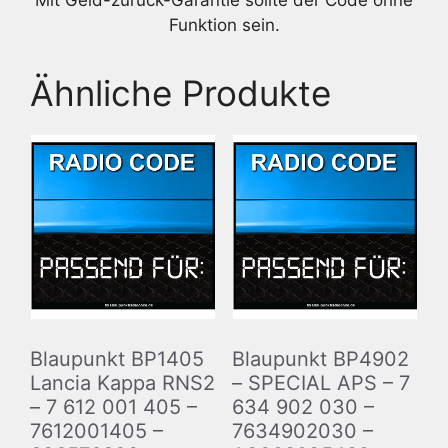
Mit Geld-zurück-Garantie sollte der Code ohne
Funktion sein.
Ähnliche Produkte
Blaupunkt BP1405
Blaupunkt BP4902
Lancia Kappa RNS2
– SPECIAL APS – 7
– 7 612 001 405 –
634 902 030 –
7612001405 –
7634902030 –