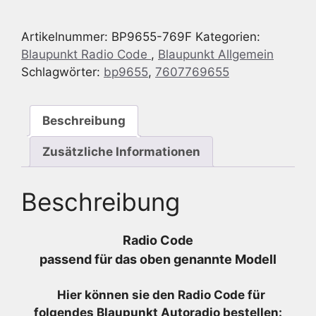
-
IDC
Artikelnummer:
BP9655-769F
Kategorien:
A09
Blaupunkt Radio Code
,
Blaupunkt Allgemein
cd-
Schlagwörter:
bp9655
,
7607769655
changer
-
7
Beschreibung
607
769
Zusätzliche Informationen
655
-
Beschreibung
7607769655
Menge
Radio Code
passend für das oben genannte Modell
Hier können sie den Radio
Code für
folgendes Blaupunkt Autoradio bestellen: