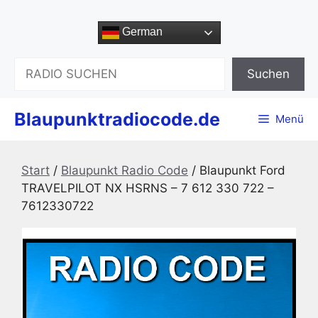
Zum
Inhalt
German
springen
Suchen
Suchen
Blaupunktradiocode.de
Menü
Start
/
Blaupunkt Radio Code
/ Blaupunkt Ford
TRAVELPILOT NX HSRNS – 7 612 330 722 –
7612330722