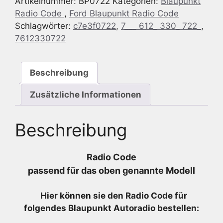
Artikelnummer:
BP0722
Kategorien:
Blaupunkt
HSRNS
Radio Code
,
Ford Blaupunkt Radio Code
-
Schlagwörter:
c7e3f0722
,
7___ 612_ 330_ 722_
,
7
7612330722
612
330
722
Beschreibung
-
7612330722
Zusätzliche Informationen
Menge
Beschreibung
Radio Code
passend für das oben genannte Modell
Hier können sie den Radio
Code für
folgendes Blaupunkt Autoradio bestellen: