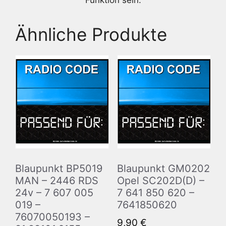
Funktion sein.
Ähnliche Produkte
Blaupunkt BP5019
Blaupunkt GM0202
MAN – 2446 RDS
Opel SC202D(D) –
24v – 7 607 005
7 641 850 620 –
019 –
7641850620
76070050193 –
9,90
€