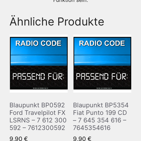
Funktion sein.
Ähnliche Produkte
Blaupunkt BP0592
Blaupunkt BP5354
Ford Travelpilot FX
Fiat Punto 199 CD
LSRNS – 7 612 300
– 7 645 354 616 –
592 – 7612300592
7645354616
9,90
€
9,90
€