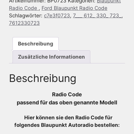
Artikelnummer:
BP0723
Kategorien:
Blaupunkt
HSRNS
Radio Code
,
Ford Blaupunkt Radio Code
-
Schlagwörter:
c7e3f0723
,
7___ 612_ 330_ 723_
,
7
7612330723
612
330
723
Beschreibung
-
7612330723
Zusätzliche Informationen
Menge
Beschreibung
Radio Code
passend für das oben genannte Modell
Hier können sie den Radio
Code für
folgendes Blaupunkt Autoradio bestellen: