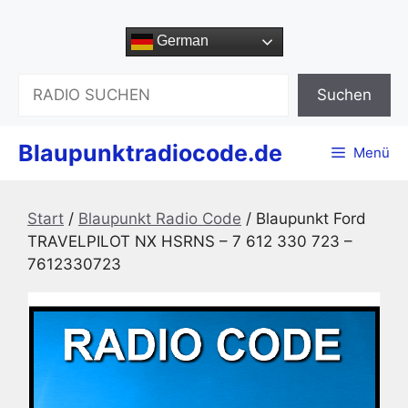
Zum
Inhalt
German
springen
Suchen
Suchen
Blaupunktradiocode.de
Menü
Start
/
Blaupunkt Radio Code
/ Blaupunkt Ford
TRAVELPILOT NX HSRNS – 7 612 330 723 –
7612330723