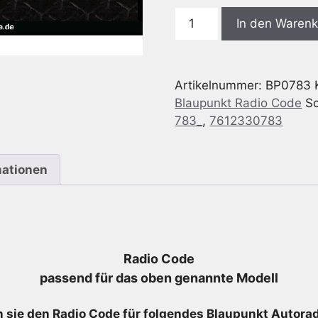
Blaupunkt
In den Waren
Ford
TRAVELPILOT
NX
Artikelnummer:
BP0783
HSRNS
Blaupunkt Radio Code
S
-
783_
,
7612330783
7
612
330
mationen
783
-
7612330783
Menge
Radio Code
passend für das oben genannte Modell
 sie den Radio
Code für folgendes Blaupunkt Autoradi