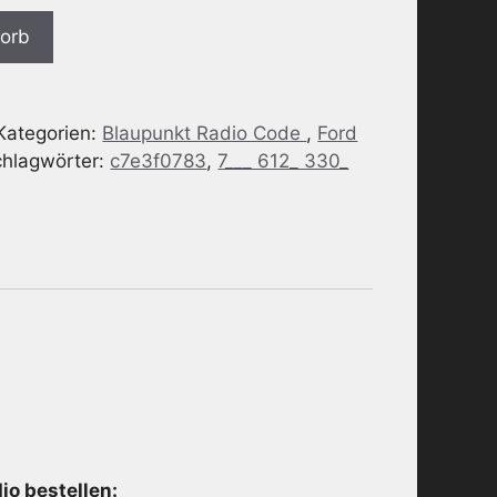
korb
Kategorien:
Blaupunkt Radio Code
,
Ford
chlagwörter:
c7e3f0783
,
7___ 612_ 330_
o bestellen: