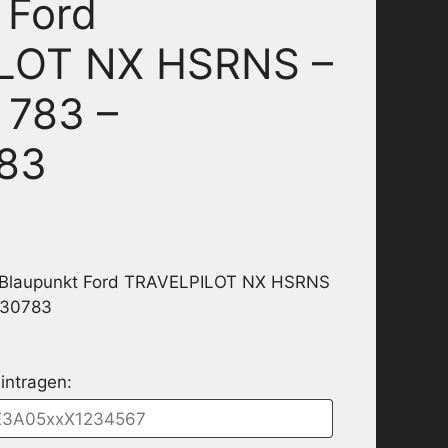
 Ford
LOT NX HSRNS –
 783 –
83
r Blaupunkt Ford TRAVELPILOT NX HSRNS
330783
intragen: