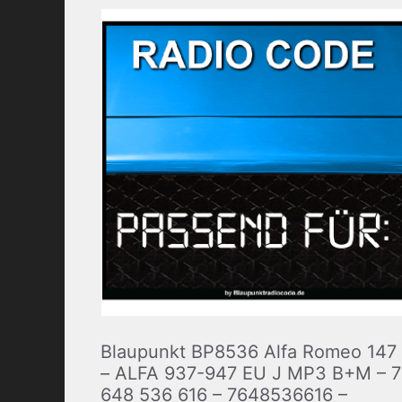
Blaupunkt BP8536 Alfa Romeo 147
– ALFA 937-947 EU J MP3 B+M – 7
648 536 616 – 7648536616 –