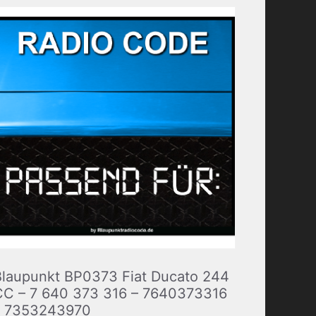
Blaupunkt BP0373 Fiat Ducato 244
CC – 7 640 373 316 – 7640373316
– 7353243970