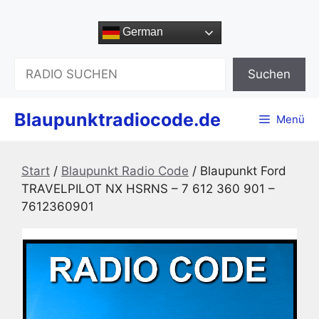
Zum
Inhalt
German
springen
Suchen
Suchen
Blaupunktradiocode.de
Menü
Start
/
Blaupunkt Radio Code
/ Blaupunkt Ford
TRAVELPILOT NX HSRNS – 7 612 360 901 –
7612360901