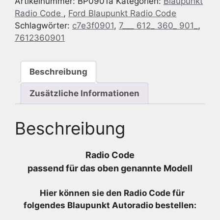
Artikelnummer:
BP0901a
Kategorien:
Blaupunkt
HSRNS
Radio Code
,
Ford Blaupunkt Radio Code
-
Schlagwörter:
c7e3f0901
,
7___ 612_ 360_ 901_
,
7
7612360901
612
360
901
Beschreibung
-
7612360901
Zusätzliche Informationen
Menge
Beschreibung
Radio Code
passend für das oben genannte Modell
Hier können sie den Radio
Code für
folgendes Blaupunkt Autoradio bestellen: