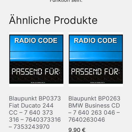
Funktion sein.
Ähnliche Produkte
Blaupunkt BP0373
Blaupunkt BP0263
Fiat Ducato 244
BMW Business CD
CC – 7 640 373
– 7 640 263 046 –
316 – 7640373316
7640263046
– 7353243970
9,90
€