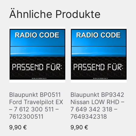
Ähnliche Produkte
Blaupunkt BP0511
Blaupunkt BP9342
Ford Travelpilot EX
Nissan LOW RHD –
– 7 612 300 511 –
7 649 342 318 –
7612300511
7649342318
9,90
€
9,90
€