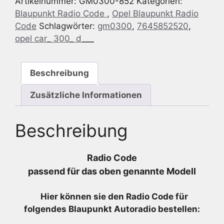
Artikelnummer:
GM0300-852
Kategorien:
300
Blaupunkt Radio Code
,
Opel Blaupunkt Radio
(D)
Code
Schlagwörter:
gm0300
,
7645852520
,
7
opel car_ 300_ d___
645
852
520
Beschreibung
-
7645852520
Zusätzliche Informationen
Menge
Beschreibung
Radio Code
passend für das oben genannte Modell
Hier können sie den Radio
Code für
folgendes Blaupunkt Autoradio bestellen: