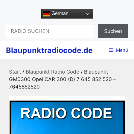
Zum
Inhalt
German
springen
Suchen
Suchen
Blaupunktradiocode.de
Menü
Start
/
Blaupunkt Radio Code
/ Blaupunkt
GM0300 Opel CAR 300 (D) 7 645 852 520 –
7645852520