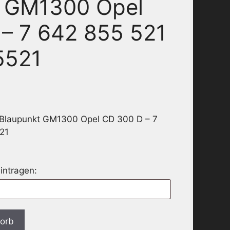
t GM1300 Opel
– 7 642 855 521
5521
 Blaupunkt GM1300 Opel CD 300 D – 7
21
intragen:
korb