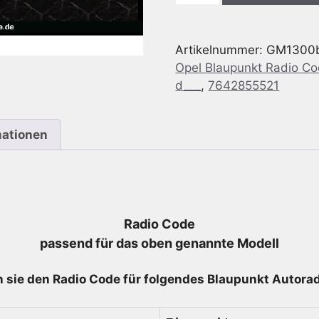
Opel
CD
Artikelnummer:
GM1300
300
Opel Blaupunkt Radio C
D
d___
,
7642855521
-
7
642
mationen
855
521
-
7642855521
Menge
Radio Code
passend für das oben genannte Modell
 sie den Radio
Code für folgendes Blaupunkt Autoradi