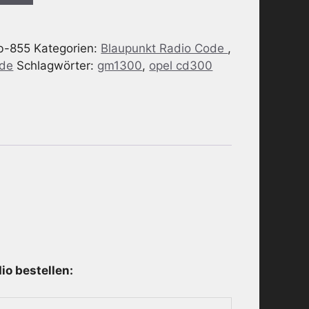
b-855
Kategorien:
Blaupunkt Radio Code
,
ode
Schlagwörter:
gm1300
,
opel cd300
o bestellen: