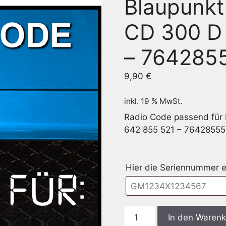
Blaupunk
CD 300 D 
– 764285
9,90
€
inkl. 19 % MwSt.
Radio Code passend für
642 855 521 – 76428555
Hier die Seriennummer e
Blaupunkt
In den Waren
GM1300