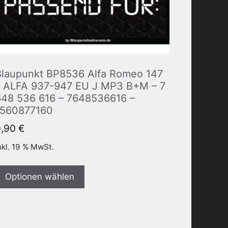
Blaupunkt BP8536 Alfa Romeo 147
– ALFA 937-947 EU J MP3 B+M – 7
648 536 616 – 7648536616 –
1560877160
9,90
€
nkl. 19 % MwSt.
Optionen wählen