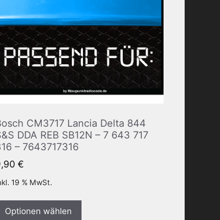
Bosch CM3717 Lancia Delta 844
S&S DDA REB SB12N – 7 643 717
316 – 7643717316
9,90
€
nkl. 19 % MwSt.
Optionen wählen