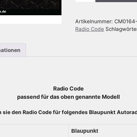
Iveco
CD
Artikelnummer:
CM0164
MP3
Radio Code
Schlagwörte
-
7
620
mationen
000
164
-
7620000164
Menge
Radio Code
passend für das oben genannte Modell
 sie den Radio
Code für folgendes Blaupunkt Autoradi
Blaupunkt