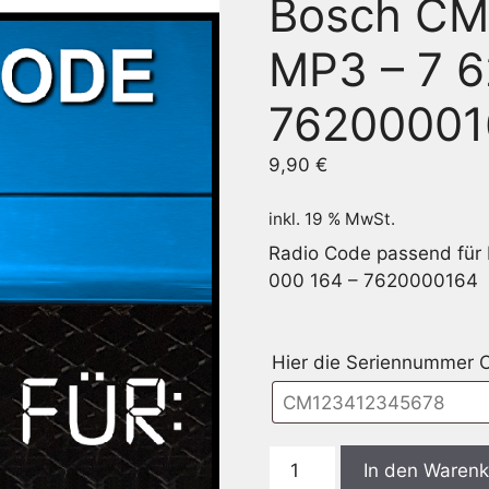
Bosch CM
MP3 – 7 6
76200001
9,90
€
inkl. 19 % MwSt.
Radio Code passend für
000 164 – 7620000164
Hier die Seriennummer
Bosch
In den Waren
CM0164