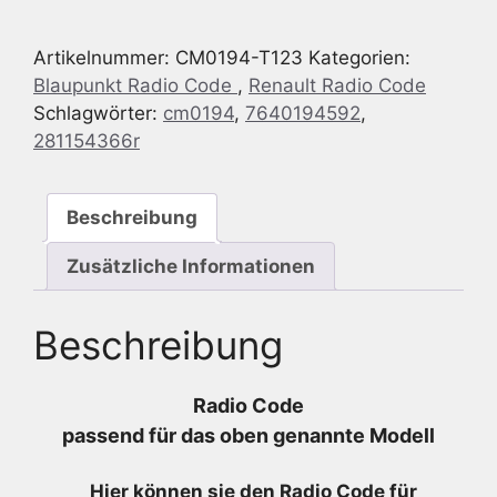
Renault
CD
Artikelnummer:
CM0194-T123
Kategorien:
-
Blaupunkt Radio Code
,
Renault Radio Code
7
Schlagwörter:
cm0194
,
7640194592
,
640
281154366r
194
592
-
Beschreibung
7640194592
-
Zusätzliche Informationen
281154366R
Menge
Beschreibung
Radio Code
passend für das oben genannte Modell
Hier können sie den Radio
Code für