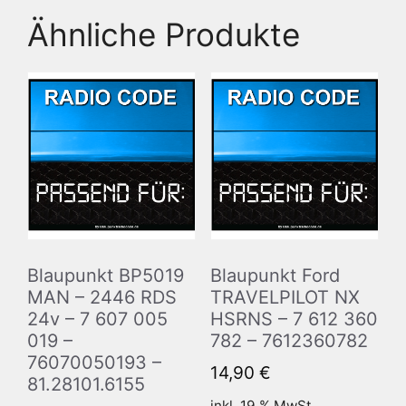
Ähnliche Produkte
Blaupunkt BP5019
Blaupunkt Ford
MAN – 2446 RDS
TRAVELPILOT NX
24v – 7 607 005
HSRNS – 7 612 360
019 –
782 – 7612360782
76070050193 –
14,90
€
81.28101.6155
inkl. 19 % MwSt.