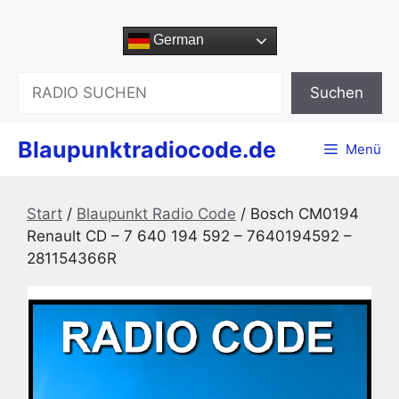
Zum
Inhalt
German
springen
Suchen
Suchen
Blaupunktradiocode.de
Menü
Start
/
Blaupunkt Radio Code
/ Bosch CM0194
Renault CD – 7 640 194 592 – 7640194592 –
281154366R