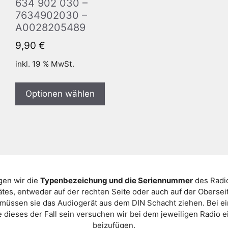
634 902 030 –
7634902030 –
A0028205489
9,90
€
inkl. 19 % MwSt.
Optionen wählen
gen wir die
Typenbezeichung und die Seriennummer
des Radio
es, entweder auf der rechten Seite oder auch auf der Oberse
 müssen sie das Audiogerät aus dem DIN Schacht ziehen. Bei 
 dieses der Fall sein versuchen wir bei dem jeweiligen Radio e
beizufügen.