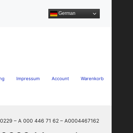
German
ng
Impressum
Account
Warenkorb
00229 – A 000 446 71 62 – A0004467162