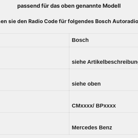
passend für das oben genannte Modell
A
000
en sie den Radio
Code für folgendes Bosch Autoradio
446
71
62
Bosch
-
A0004467162
Menge
siehe Artikelbeschreibu
siehe oben
CMxxxx/ BPxxxx
Mercedes Benz