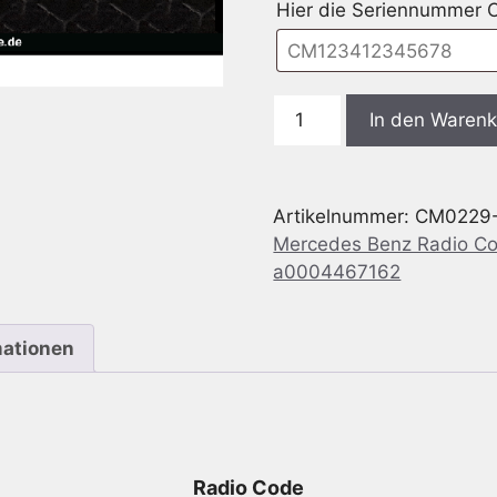
Hier die Seriennummer
Bosch
In den Waren
CM0229
Mercedes
Benz
Artikelnummer:
CM0229
Atego
Mercedes Benz Radio C
3
a0004467162
Mid
-
7
mationen
620
000
229
-
7620000229
Radio Code
-