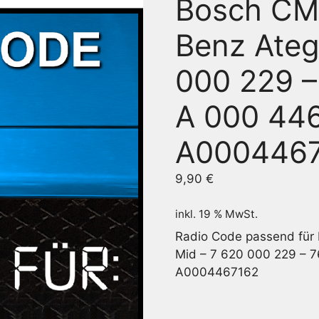
Bosch CM
Benz Ateg
000 229 
A 000 446
A000446
9,90
€
inkl. 19 % MwSt.
Radio Code passend für
Mid – 7 620 000 229 – 
A0004467162