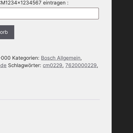
 CM1234x1234567 eintragen :
korb
-000
Kategorien:
Bosch Allgemein
,
ode
Schlagwörter:
cm0229
,
7620000229
,