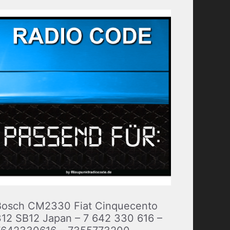
Bosch CM2330 Fiat Cinquecento
312 SB12 Japan – 7 642 330 616 –