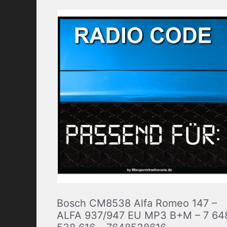
Bosch CM8538 Alfa Romeo 147 –
ALFA 937/947 EU MP3 B+M – 7 64