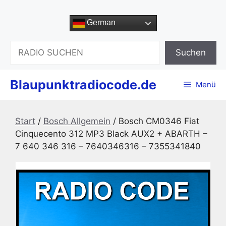
Zum
Inhalt
German
springen
Suchen
Suchen
Blaupunktradiocode.de
Menü
Start
/
Bosch Allgemein
/ Bosch CM0346 Fiat
Cinquecento 312 MP3 Black AUX2 + ABARTH –
7 640 346 316 – 7640346316 – 7355341840