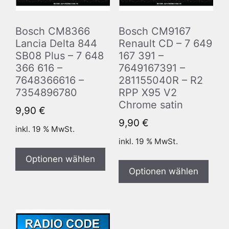
Bosch CM8366
Bosch CM9167
Lancia Delta 844
Renault CD – 7 649
SB08 Plus – 7 648
167 391 –
366 616 –
7649167391 –
7648366616 –
281155040R – R2
7354896780
RPP X95 V2
Chrome satin
9,90
€
9,90
€
inkl. 19 % MwSt.
inkl. 19 % MwSt.
Optionen wählen
Optionen wählen