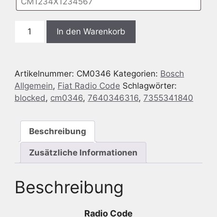
Bosch
In den Warenkorb
CM0346
Fiat
Cinquecento
Artikelnummer:
CM0346
Kategorien:
Bosch
312
Allgemein
,
Fiat Radio Code
Schlagwörter:
MP3
blocked
,
cm0346
,
7640346316
,
7355341840
Black
AUX2
+
Beschreibung
ABARTH
-
Zusätzliche Informationen
7
640
Beschreibung
346
316
-
Radio Code