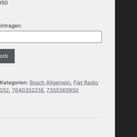
950
intragen:
korb
Kategorien:
Bosch Allgemein
,
Fiat Radio
352
,
7640352316
,
7355365950