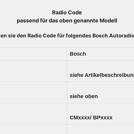
-
Radio Code
7
passend für das oben genannte Modell
640
352
en sie den Radio
Code für folgendes Bosch Autoradio
316
-
7640352316
Bosch
-
7355365950
Menge
siehe Artikelbeschreibu
siehe oben
CMxxxx/ BPxxxx