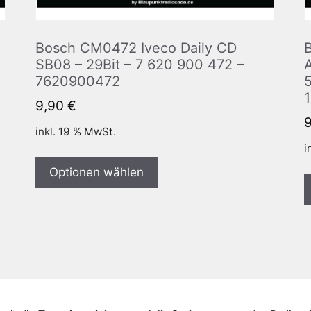
Bosch CM0472 Iveco Daily CD
SB08 – 29Bit – 7 620 900 472 –
7620900472
9,90
€
inkl. 19 % MwSt.
i
Optionen wählen