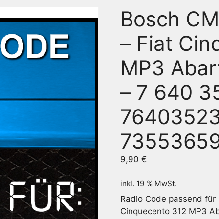
Bosch CM
– Fiat Ci
MP3 Abar
– 7 640 3
76403523
7355365
9,90
€
inkl. 19 % MwSt.
Radio Code passend für
Cinquecento 312 MP3 Ab