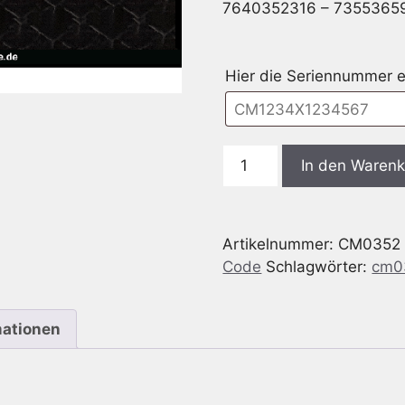
7640352316 – 7355365
Hier die Seriennummer e
Bosch
In den Waren
CM0352
Fiat
500C
Artikelnummer:
CM0352
-
Code
Schlagwörter:
cm0
Fiat
Cinquecento
312
mationen
MP3
Abarth
Black
AUX2+