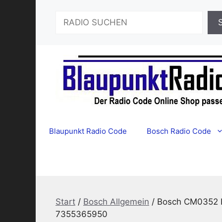
Zum
Suchen
Inhalt
springen
Blaupunkt Radio Code
Bosch Radio Code
Start
/
Bosch Allgemein
/ Bosch CM0352 F
7355365950