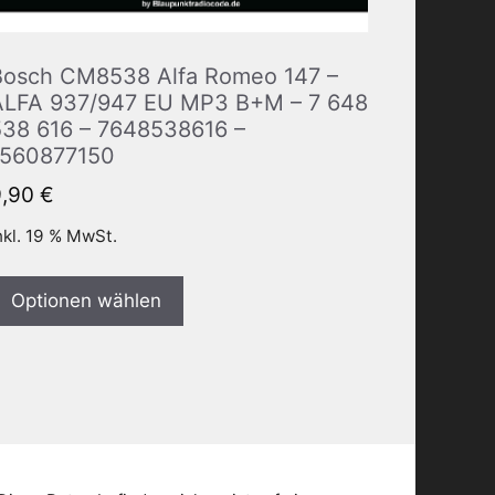
Bosch CM8538 Alfa Romeo 147 –
ALFA 937/947 EU MP3 B+M – 7 648
538 616 – 7648538616 –
1560877150
9,90
€
nkl. 19 % MwSt.
Optionen wählen