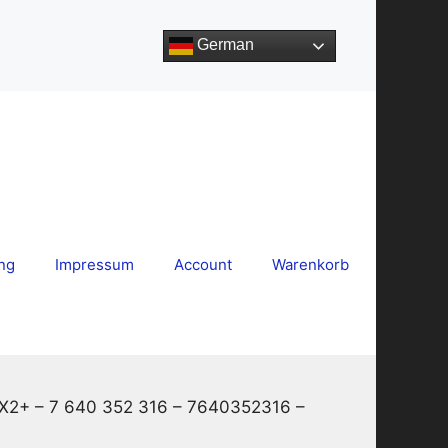
German
ng
Impressum
Account
Warenkorb
UX2+ – 7 640 352 316 – 7640352316 –