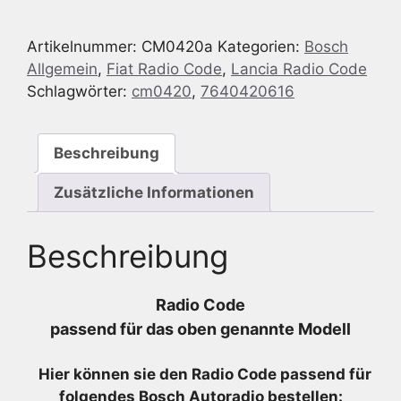
Lancia
Delta
Artikelnummer:
CM0420a
Kategorien:
Bosch
844
Allgemein
,
Fiat Radio Code
,
Lancia Radio Code
MP3
Schlagwörter:
cm0420
,
7640420616
Plus
AUX2+
-
Beschreibung
7
640
Zusätzliche Informationen
420
616
Beschreibung
-
7640420616
Menge
Radio Code
passend für das oben genannte Modell
Hier können sie den Radio
Code passend für
folgendes Bosch Autoradio bestellen: