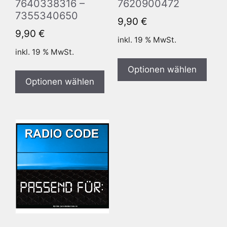
7640338316 –
7620900472
7355340650
9,90
€
9,90
€
inkl. 19 % MwSt.
inkl. 19 % MwSt.
Optionen wählen
Optionen wählen