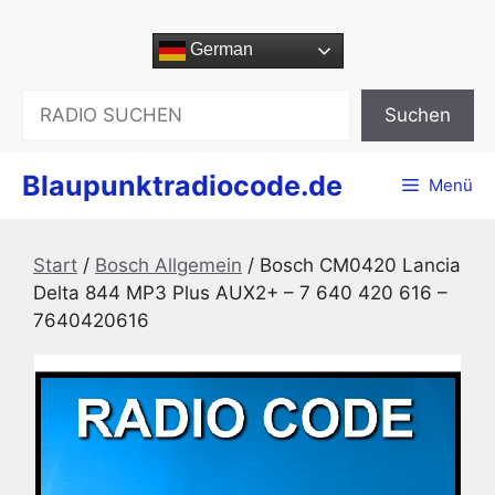
Zum
Inhalt
German
springen
Suchen
Suchen
Blaupunktradiocode.de
Menü
Start
/
Bosch Allgemein
/ Bosch CM0420 Lancia
Delta 844 MP3 Plus AUX2+ – 7 640 420 616 –
7640420616