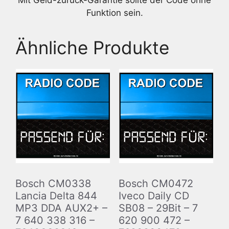
Mit Geld-zurück-Garantie sollte der Code ohne
Funktion sein.
Ähnliche Produkte
Bosch CM0338
Bosch CM0472
Lancia Delta 844
Iveco Daily CD
MP3 DDA AUX2+ –
SB08 – 29Bit – 7
7 640 338 316 –
620 900 472 –