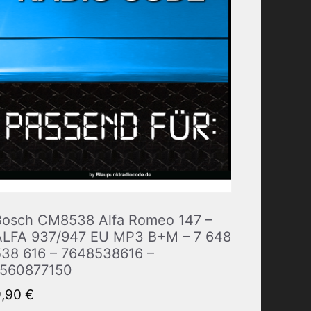
Bosch CM8538 Alfa Romeo 147 –
ALFA 937/947 EU MP3 B+M – 7 648
538 616 – 7648538616 –
1560877150
9,90
€