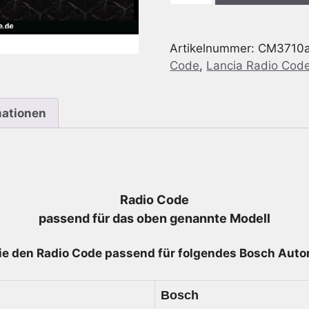
Lancia
Delta
Artikelnummer:
CM3710
844
Code
,
Lancia Radio Cod
Plus
SB12N
-
mationen
7
643
710
616
-
Radio Code
7643710616
passend für das oben genannte Modell
Menge
ie den Radio
Code passend für folgendes Bosch Autor
Bosch