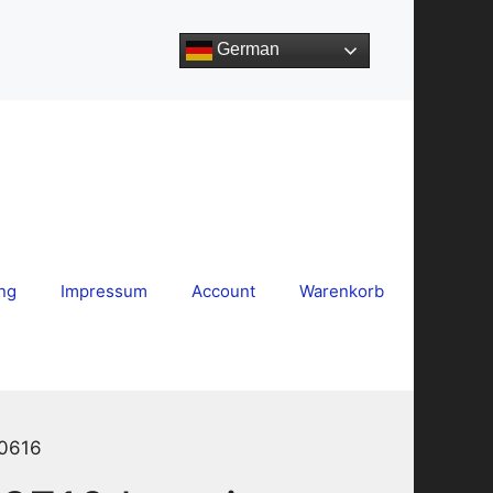
German
ng
Impressum
Account
Warenkorb
10616