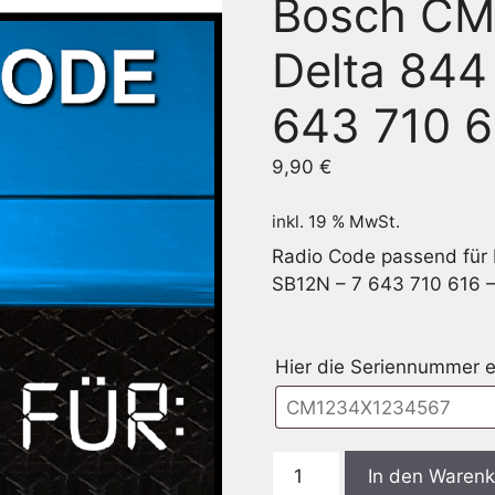
Bosch CM
Delta 844
643 710 6
9,90
€
inkl. 19 % MwSt.
Radio Code passend für
SB12N – 7 643 710 616 
Hier die Seriennummer e
Bosch
In den Waren
CM3710