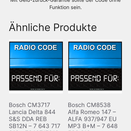
Mit Geld-zurück-Garantie sollte der Code ohne
Funktion sein.
Ähnliche Produkte
Bosch CM3717
Bosch CM8538
Lancia Delta 844
Alfa Romeo 147 –
S&S DDA REB
ALFA 937/947 EU
SB12N – 7 643 717
MP3 B+M – 7 648