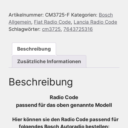
Lancia
Delta
Artikelnummer:
CM3725-F
Kategorien:
Bosch
844
Allgemein
,
Fiat Radio Code
,
Lancia Radio Code
S&S
Schlagwörter:
cm3725
,
7643725316
DDA
REB
Bl
Beschreibung
SB12N
-
Zusätzliche Informationen
7
643
Beschreibung
725
316
-
Radio Code
7643725316
passend für das oben genannte Modell
Menge
Hier können sie den Radio
Code passend für
folgendes Bosch Autoradio bestellen: