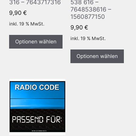
316 – 7643717316
538 616 –
7648538616 –
9,90
€
1560877150
inkl. 19 % MwSt.
9,90
€
inkl. 19 % MwSt.
Optionen wählen
Optionen wählen