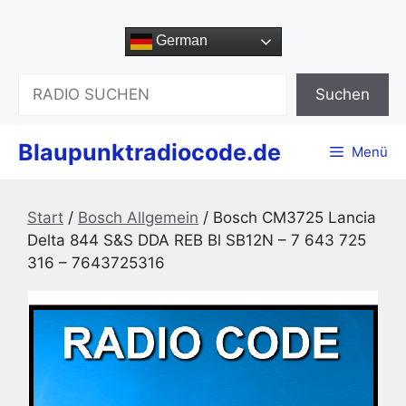
Zum
Inhalt
German
springen
Suchen
Suchen
Blaupunktradiocode.de
Menü
Start
/
Bosch Allgemein
/ Bosch CM3725 Lancia
Delta 844 S&S DDA REB Bl SB12N – 7 643 725
316 – 7643725316