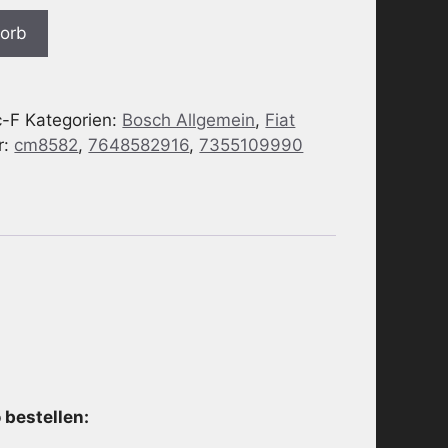
korb
-F
Kategorien:
Bosch Allgemein
,
Fiat
r:
cm8582
,
7648582916
,
7355109990
 bestellen: