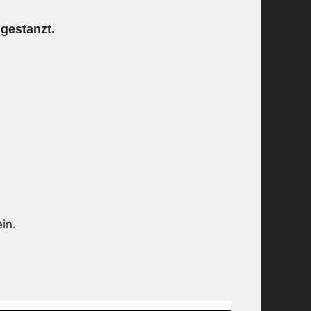
ngestanzt.
in.