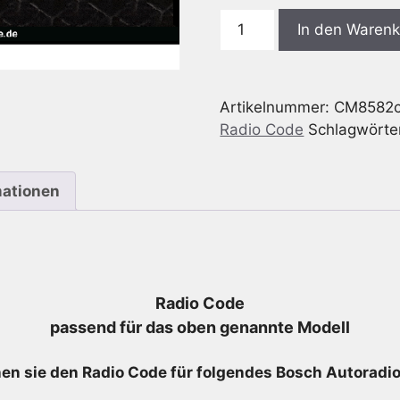
Bosch
In den Waren
CM8582
Fiat
Ducato
Artikelnummer:
CM8582c
250
Radio Code
Schlagwörte
CD
-
7
mationen
648
582
916
-
7648582916
Radio Code
-
passend für das oben genannte Modell
7355109990
Menge
en sie den Radio
Code für folgendes Bosch Autoradio