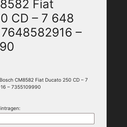
8582 Fiat
0 CD – 7 648
 7648582916 –
990
 Bosch CM8582 Fiat Ducato 250 CD – 7
916 – 7355109990
intragen: