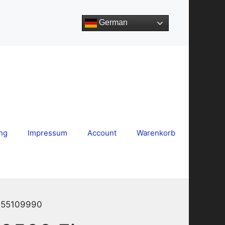
German
ng
Impressum
Account
Warenkorb
7355109990