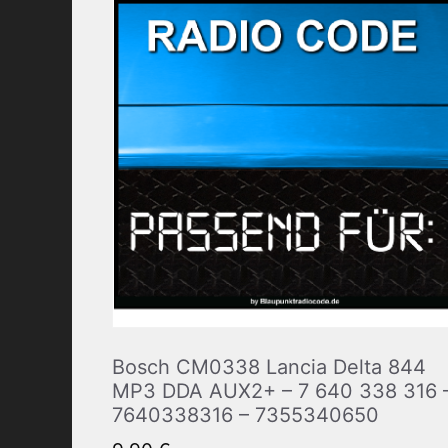
Bosch CM0338 Lancia Delta 844
MP3 DDA AUX2+ – 7 640 338 316 
7640338316 – 7355340650