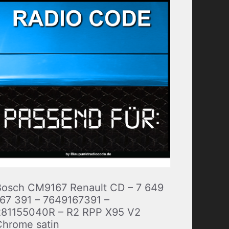
Bosch CM9167 Renault CD – 7 649
167 391 – 7649167391 –
281155040R – R2 RPP X95 V2
Chrome satin