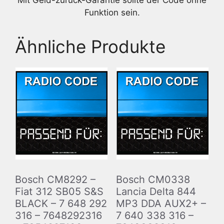
Mit Geld-zurück-Garantie sollte der Code ohne
Funktion sein.
Ähnliche Produkte
Bosch CM8292 –
Bosch CM0338
Fiat 312 SB05 S&S
Lancia Delta 844
BLACK – 7 648 292
MP3 DDA AUX2+ –
316 – 7648292316
7 640 338 316 –