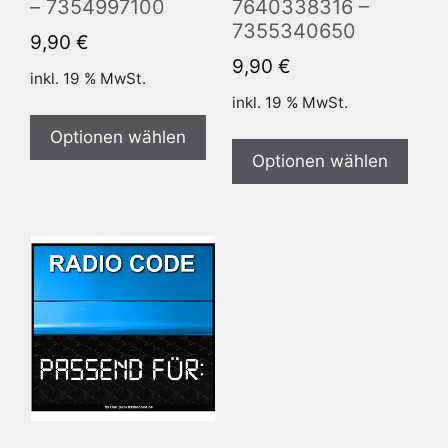
– 7354997100
7640338316 –
7355340650
9,90
€
9,90
€
inkl. 19 % MwSt.
inkl. 19 % MwSt.
Optionen wählen
Optionen wählen