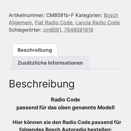
Lancia
Musa
Artikelnummer:
CM8591b-F
Kategorien:
Bosch
848
Allgemein
,
Fiat Radio Code
,
Lancia Radio Code
FL
Schlagwörter:
cm8591
,
7648591916
MP3
-
7
Beschreibung
648
591
Zusätzliche Informationen
916
-
Beschreibung
7648591916
Menge
Radio Code
passend für das oben genannte Modell
Hier können sie den Radio
Code passend für
folgendes Bosch Autoradio bestellen: