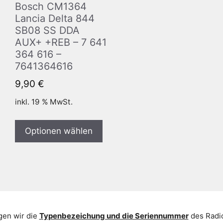
Bosch CM1364
Lancia Delta 844
SB08 SS DDA
AUX+ +REB – 7 641
364 616 –
7641364616
9,90
€
inkl. 19 % MwSt.
Optionen wählen
gen wir die
Typenbezeichung und die Seriennummer
des Radio