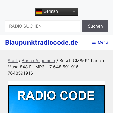
Zum
Inhalt
German
springen
Suchen
Suchen
Blaupunktradiocode.de
Menü
Start
/
Bosch Allgemein
/ Bosch CM8591 Lancia
Musa 848 FL MP3 – 7 648 591 916 –
7648591916