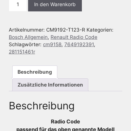
Bosch
In den Warenkorb
CM9192
Renault
CD
Artikelnummer:
CM9192-T123-R
Kategorien:
-
Bosch Allgemein
,
Renault Radio Code
7
Schlagwörter:
cm9158
,
7649192391
,
649
281151461r
192
391
-
Beschreibung
7649192391
-
Zusätzliche Informationen
281151461R
-
Beschreibung
R2
RPP
X44
Radio Code
V2
passend für das oben genannte Modell