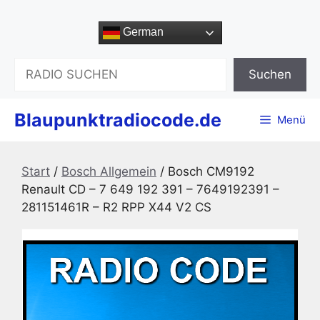
Zum
Inhalt
German
springen
Suchen
Suchen
Blaupunktradiocode.de
Menü
Start
/
Bosch Allgemein
/ Bosch CM9192
Renault CD – 7 649 192 391 – 7649192391 –
281151461R – R2 RPP X44 V2 CS