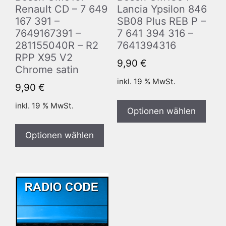
Renault CD – 7 649
Lancia Ypsilon 846
167 391 –
SB08 Plus REB P –
7649167391 –
7 641 394 316 –
281155040R – R2
7641394316
RPP X95 V2
9,90
€
Chrome satin
inkl. 19 % MwSt.
9,90
€
inkl. 19 % MwSt.
Optionen wählen
Optionen wählen